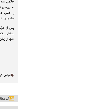
خانمی هم ا
همین‌طور ف
را خیلی د
خندیدن.»
پس از درگذ
سخنی بگوید
تلخ، از زبا
عباس کی
کد مطلب: ۶