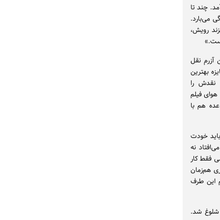
د. چند تا
 می‌بارد.
زند رویش،
ست.»
 آزرم نقل
زه بهترین
ن نقدش را
هوای فیلم
عده هم با
باید خودت
‌افتاد نه
ی فقط کار
 هم‌زمان
 این طرف
 شلوغ شد.