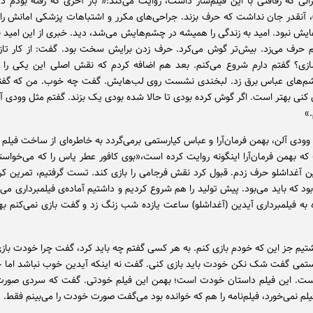
یرانی که رفاقتی با این فیلم‌ساز داشت، روایت می‌کند:« بار آخری که رفته بودم 
، آنقدر جان نداشت که حرف بزند. جراحی‌های مکرر و اشتباهات پزشکی امانش را ب
یش نبود. امید به زندگی را همیشه در چشم‌هایش می‌شد، دید. خبری از این امید نب
 حرف می‌زد.‌ بیش‌تر گوش می‌کرد. حرف زدن برایش سخت بود. گفت: از کار تاز
ازی؟ گفتم دارم شروع می‌کنم. بعد هم اضافه کردم که نقش اصلی این یکی را 
شم‌های عباس برق زد. لبخندی نشست روی لب‌هایش. گفت چه خوب. من که گفته 
کنی بهتر است. اگر گوش کرده بودی تا حالا شده بودی یک برَند. گفتم مثل وودی آل
.»
ودی آلن، بهمن فرمان‌آرا و عباس کیارستمی برمی‌گردد به خاطره‌ای از ساخت فیلم 
ه بهمن فرمان‌آرا اینگونه روایت کرده است،«بوی کافور عطر یاس را که می‌خواستم
ین آغداشلو حرف زدم. قبول کرد نقش فرجامی را بازی کند. تست گرفتیم، تمرین کر
ود که باید می‌بود. پیش تولید را هم شروع کردیم و داشتیم آماده‌ی فیلمبرداری م
 به فیلمبرداری آیدین (آغداشلو) ساعت یازده شب زنگ زد و گفت بازی نمی‌کنم به
اشتیم جز این که خودم بازی کنم. به هر کسی گفتم چه باید کرد، گفت چرا خودت باز
تمی گفت شک نکن خودت باید بازی کنی. گفت نه اینکه آیدین خوب نباشد اما 
است. این فیلم داستان خودت است؛ بهمن این فیلم خودتی. گفت که سردی صورت
لم نمی‌خورد، فیلم‌نامه را هم که خوانده بود می‌گفت صورت خودت را می‌بینم فقط.