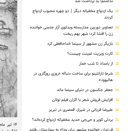
نداشتم؛ بد برداشت شد
=
یک ازدواج مخفیانه دیگر | دو چهره محبوب ازدواج
کردند
=
تصاویر دوربین مداربسته ویدئوی آزار جنسی خواننده
زن را افشا کرد؛ شهر بهم ریخت
=
بازیگر زن مشهور از سینما خداحافظی کرد
=
کارت ویزیت لمینت چیست؟
=
از بامداد تا شب خمار
=
شرط تارانتینو برای ساخت دنباله «روزی روزگاری در
هالیوود»
=
جعفر جکسون در دنیای سینما ماند
=
افزایش فروش شعر با اکران فیلم نولان
=
علیرضا قربانی در شیراز، قمصری در تبریز
=
بردلی کوپر و جی‌جی حدید مخفیانه ازدواج کرده‌اند؟
۱۴ تیر م
=
فرزندان خواننده مشهور برای وداع به بیمارستان رفتند