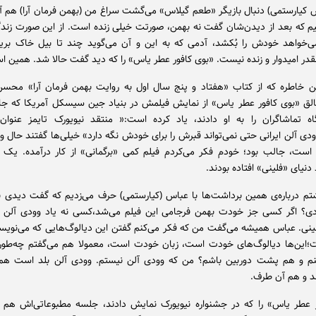
 کیارستمی) دنبال بازیگر «طعم گیلاس» می‌گشت سراغ من (بهمن فرمان آرا) هم آم
 که بعد از دیدن‌شان گفت نه بهمن، صورتت خیلی زنده است. از این صورت زندگی
‌خواهد خودش را بُکشد، آدمی که به این و آن می‌گوید چند تا بیل خاک بری
در امیدوار و زنده نیست. «بوی کافور عطر یاس» را که دید گفت حالا شد. همین ا
ین خاطره که از کتاب «هفتاد و پنج سال اول به روایت بهمن فرمان آرا» محسن
لق «بوی کافور عطر یاس» از نمایش فیلمش در بنیاد جین سیسکل آمریکا که جای
اه تماشاگران را به او دادند، یاد کرده است:« منتقد نیویورک تایمز عنوا
ی آلن ایرانی حتی نمی‌تواند قبرش را برای خودش نگه دارد» خیلی‌ها گفتند حال و 
است، جالب بود؛ خودم فکر می‌کردم فیلم کمی «برگمانی» از کار درآمده. یک 
نیای «فلینی» افتاده بودند.
تم درباره‌ی همین برداشت‌ها با عباس (کیارستمی) حرف می‌زدیم که گفت دیدی 
دی؟ اگر کسی جز خودت بهمن فرجامی این فیلم می‌شد،کسی نه یاد وودی آلن می
لینی. عباس همیشه می‌گفت من که فکر می‌کنم گفتن این دیالوگ‌هایی که می‌نویس
این‌ها دیالوگ‌های خودت است، زبان خودت است، معمولا هم می‌گفتم چه‌طوری
نم و هم پشت دوربین باشم؟ من که وودی آلن نیستم. وودی آلن بلد است هم
د و هم آن طرف.
ر عطر یاس» را که در جشنواره نیویورک نمایش دادند، جلسه مطبوعاتی‌اش هم