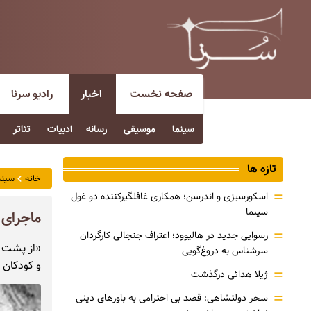
صفحه نخست
اخبار
رادیو سرنا
سینما
موسیقی
رسانه
ادبیات
تئاتر
تازه ها
خانه
سینم
=
اسکورسیزی و اندرسن؛ همکاری غافلگیرکننده دو غول
سینما
ماجرای 
=
رسوایی جدید در هالیوود؛ اعتراف جنجالی کارگردان
«از پشت آن
سرشناس به دروغ‌گویی
و کودکان ر
=
ژیلا هدائی درگذشت
=
سحر دولتشاهی: قصد بی احترامی به باورهای دینی