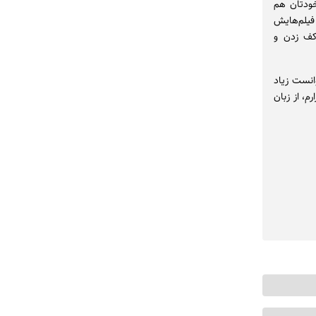
خودتان هم
فیلم‌هایش
کف زدن و
انست زیاد
، از زبان