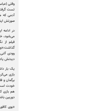
وقتی (عباس
تست گرفتیم
آدمی که می
صورتش اینق
در ادامه ا
می‌شود، خا
فیلم از نگ
گذاشت:«وود
وودی آلنی 
دیدنش یاد د
یک بار داش
بازی می‌کر
برگمان و ف
خودت است؛
هم بازی ک
دوربین باش
«بوی کافو