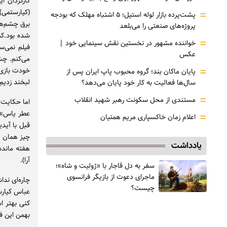
کارگردان ا
(کیارستمی)
=
پشت‌پرده بازار لوله استیل؛ ۵ اشتباه مهلک که بودجه
برق چشم‌ها
پروژه‌های صنعتی را می‌بلعد
شده بود.کم
=
خواننده مشهور در نخستین نقش سینمایی خود |‌
فیلم نمی‌س
عکس
می‌کنم. چ
=
خودت بازی 
پایان ماکان بند؛ گروه محبوب پاپ ایران پس از
لبخند زدیم
سال‌ها فعالیت به کار خود پایان می‌دهد؟
=
مستندی از محل سکونت رهبر شهید انقلاب
اما حکایت و
عطر یاس» ک
=
اعلام زمان خاکسپاری مریم همتیان
قبل با آید
چیز همان ب
یادداشت
هفته مانده
آرا).
سفر به دل قاجار با «ژولیت و شاه»؛
ماجرای دعوت از ‌بازیگر فرانسوی
چاره‌ای ند
چیست؟
عباس کیارس
کنی بهتر 
بهمن این فی