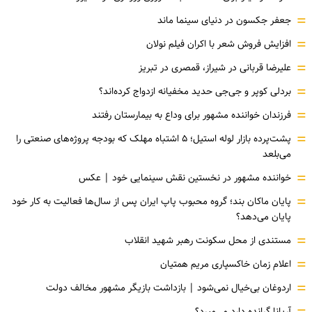
=
جعفر جکسون در دنیای سینما ماند
=
افزایش فروش شعر با اکران فیلم نولان
=
علیرضا قربانی در شیراز، قمصری در تبریز
=
بردلی کوپر و جی‌جی حدید مخفیانه ازدواج کرده‌اند؟
=
فرزندان خواننده مشهور برای وداع به بیمارستان رفتند
=
پشت‌پرده بازار لوله استیل؛ ۵ اشتباه مهلک که بودجه پروژه‌های صنعتی را
می‌بلعد
=
خواننده مشهور در نخستین نقش سینمایی خود |‌ عکس
=
پایان ماکان بند؛ گروه محبوب پاپ ایران پس از سال‌ها فعالیت به کار خود
پایان می‌دهد؟
=
مستندی از محل سکونت رهبر شهید انقلاب
=
اعلام زمان خاکسپاری مریم همتیان
=
اردوغان بی‌خیال نمی‌شود | بازداشت بازیگر مشهور مخالف دولت
آریانا گرانده دارد می‌میرد؟