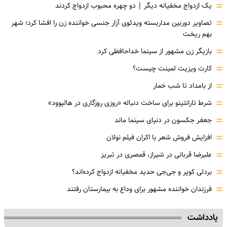
=
یک ازدواج مخفیانه دیگر | دو چهره محبوب ازدواج کردند
=
تصاویر دوربین مداربسته ویدئوی آزار جنسی خواننده زن را افشا کرد؛ شهر
بهم ریخت
=
بازیگر زن مشهور از سینما خداحافظی کرد
=
کارت ویزیت لمینت چیست؟
=
از بامداد تا شب خمار
=
شرط تارانتینو برای ساخت دنباله «روزی روزگاری در هالیوود»
=
جعفر جکسون در دنیای سینما ماند
=
افزایش فروش شعر با اکران فیلم نولان
=
علیرضا قربانی در شیراز، قمصری در تبریز
=
بردلی کوپر و جی‌جی حدید مخفیانه ازدواج کرده‌اند؟
=
فرزندان خواننده مشهور برای وداع به بیمارستان رفتند
یادداشت