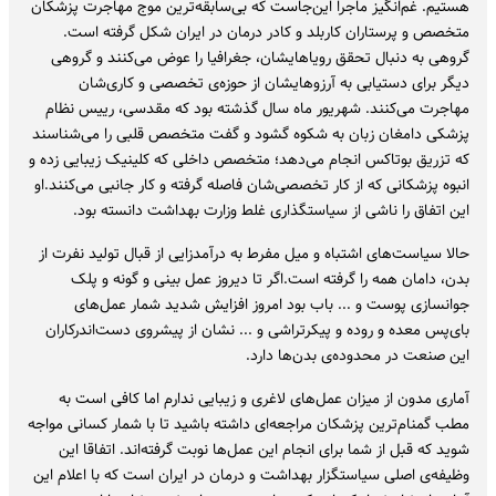
هستیم. غم‌انگیز ماجرا این‌جاست که بی‌سابقه‌ترین موج مهاجرت پزشکان
متخصص و پرستاران کاربلد و کادر درمان در ایران شکل گرفته است.
گروهی به دنبال تحقق رویاهایشان، جغرافیا را عوض می‌کنند و گروهی
دیگر برای دستیابی به آرزوهایشان از حوزه‌ی تخصصی و کاری‌شان
مهاجرت می‌کنند. شهریور ماه سال گذشته بود که مقدسی، رییس نظام
پزشکی دامغان زبان به شکوه گشود و گفت متخصص قلبی را می‌شناسند
که تزریق بوتاکس انجام می‌دهد؛ متخصص داخلی که کلینیک زیبایی زده و
انبوه پزشکانی که از کار تخصصی‌شان فاصله گرفته و کار جانبی می‌کنند.او
این اتفاق را ناشی از سیاستگذاری غلط وزارت بهداشت دانسته بود.
حالا سیاست‌های اشتباه و میل مفرط به درآمدزایی از قبال تولید نفرت از
بدن‌، دامان همه را گرفته است.اگر تا دیروز عمل بینی و گونه و پلک
جوانسازی پوست و ... باب بود امروز افزایش شدید شمار عمل‌های
بای‌پس معده و روده و پیکرتراشی و ... نشان از پیشروی دست‌اندرکاران
این صنعت در محدوده‌ی بدن‌ها دارد.
آماری مدون از میزان عمل‌های لاغری و زیبایی ندارم اما کافی است به
مطب گمنام‌ترین پزشکان مراجعه‌ای داشته باشید تا با شمار کسانی مواجه
شوید که قبل از شما برای انجام این عمل‌ها نوبت گرفته‌اند. اتفاقا این
وظیفه‌ی اصلی سیاستگزار بهداشت و درمان در ایران است که با اعلام این