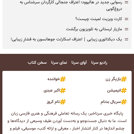
=
رسوایی جدید در هالیوود؛ اعتراف جنجالی کارگردان سرشناس به
دروغ‌گویی
=
کارت ویزیت لمینت چیست؟
=
مازیار لرستانی به تلویزیون برگشت
=
یک دیکتاتوری زیبایی | اعتراف اسکارلت جوهانسون به فشارِ زیبایی!
رادیو سرنا
آوای سرنا
نمای سرنا
سخن کتاب
بازیگر زن
خواننده
انیمیشن
اکبر عبدی
سریال بدنام
تام کروز
پایگاه خبری سرناخبر، یک رسانه تعاملی فرهنگی و هنری فارسی زبان
است. ما به دنبال جست‌و‌جو و به‌دست آوردن طیف وسیعی از دیدگاه‌ها و
چشم انداز‌ها در کنار انتشار اخبار ، معرفی و ارائه کتب، موسیقی، فیلم و