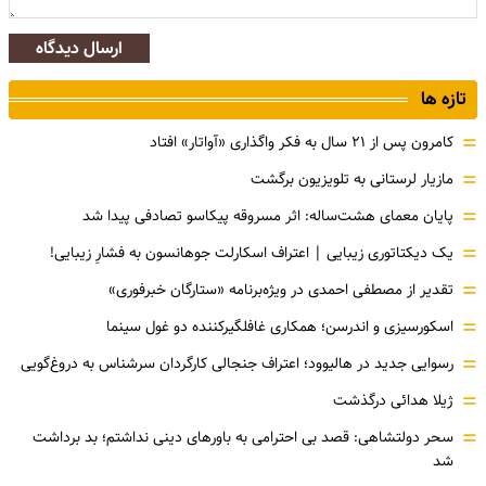
ارسال دیدگاه
تازه ها
=
کامرون پس از ۲۱ سال به فکر واگذاری «آواتار» افتاد
=
مازیار لرستانی به تلویزیون برگشت
=
پایان معمای هشت‌ساله: اثر مسروقه پیکاسو تصادفی پیدا شد
=
یک دیکتاتوری زیبایی | اعتراف اسکارلت جوهانسون به فشارِ زیبایی!
=
تقدیر از مصطفی احمدی در ویژه‌برنامه «ستارگان خبرفوری»
=
اسکورسیزی و اندرسن؛ همکاری غافلگیرکننده دو غول سینما
=
رسوایی جدید در هالیوود؛ اعتراف جنجالی کارگردان سرشناس به دروغ‌گویی
=
ژیلا هدائی درگذشت
=
سحر دولتشاهی: قصد بی احترامی به باورهای دینی نداشتم؛ بد برداشت
شد