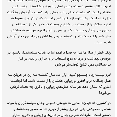
این متر و معیار قرار گیرد، می‌تواند محلی برای شوخی و خنده باشد. هدف
این‌جا یافتن مقصر نیست، مقصر اصلی را همه می‎شناسند. مقصر اصلی
مافیایی است که صنعت زیبایی را به محلی برای کسب درآمدهای هنگفت
بدل کرده است. رضا داوودنژاد تنها کسی نیست که در اثر میل مفرط به
لاغری جانش را از دست داد. خاطرم هست که مادر یکی از دوستانم در
دهه‌ی سی زندگی؛ درست یک روز پس از عمل لاغری موسوم به ساکشن
جان خود را از دست داد و نتیجه‌ی بررسی‌ها نشان می‌داد وی دچار آمبولی
شده است .
زنگ خطر از سال‌ها قبل به صدا درآمده اما در غیاب سیاستمدار دلسوز در
عرصه‌ی بهداشت و درمان؛ موج تبلیغات برای بیزاری از بدن در کنار
بدن‌سالاری مورد تبلیغ توفنده‌تر می‌شود.
لازم نیست زیاد جستجو کنید. آبان ماه سال گذشته سه زن در جریان سه
عمل جداگانه برای لاغری و زیبایی جانشان را از دست دادند اما کجاست
آماری که نشان دهد هر ساله عمل‌های زیبایی و لاغری چه تعداد قربانی
می‌گیرد؟
در کشوری که «بدن» تبدیل به عرصه‌ی عمومی جدال سیاستگزاران با مردم
شده و محدوده‌ی بدن هر روز بیشتر از دیروز شاهد صدور بخشنامه و
دستور است، تبلیغات عمومی چنان بر عمل‌های زیبایی و لاغری استوار