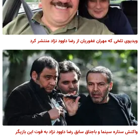
ویدیوی تلخی که مهران غفوریان از رضا داوود نژاد منتشر کرد
واکنش ستاره سینما و باجناق سابق رضا داوود نژاد به فوت این بازیگر