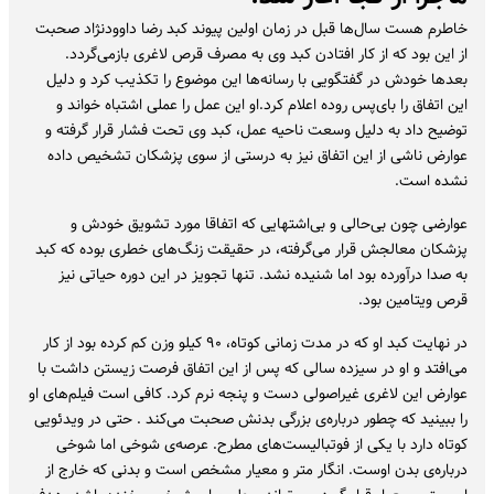
خاطرم هست سال‌ها قبل در زمان اولین پیوند کبد رضا داوودنژاد صحبت
از این بود که از کار افتادن کبد وی به مصرف قرص لاغری بازمی‌گردد.
بعدها خودش در گفتگویی با رسانه‌ها این موضوع را تکذیب کرد و دلیل
این اتفاق را بای‌پس روده اعلام کرد.او این عمل را عملی اشتباه خواند و
توضیح داد به دلیل وسعت ناحیه عمل، کبد وی تحت فشار قرار گرفته و
عوارض ناشی از این اتفاق نیز به درستی از سوی پزشکان تشخیص داده
نشده است.
عوارضی چون بی‌حالی و بی‌اشتهایی که اتفاقا مورد تشویق خودش و
پزشکان معالجش قرار می‌گرفته، در حقیقت زنگ‌های خطری بوده که کبد
به صدا درآورده بود اما شنیده نشد. تنها تجویز در این دوره حیاتی نیز
قرص ویتامین بود.
در نهایت کبد او که در مدت زمانی کوتاه، ٩٠ کیلو وزن کم کرده بود از کار
می‌افتد و او در سیزده سالی که پس از این اتفاق فرصت زیستن داشت با
عوارض این لاغری غیراصولی دست و پنجه نرم کرد. کافی است فیلم‌های او
را ببینید که چطور درباره‌ی بزرگی بدنش صحبت می‌کند . حتی در ویدئویی
کوتاه دارد با یکی از فوتبالیست‌های مطرح. عرصه‌ی شوخی اما شوخی
درباره‌ی بدن اوست. انگار متر و معیار مشخص است و بدنی که خارج از