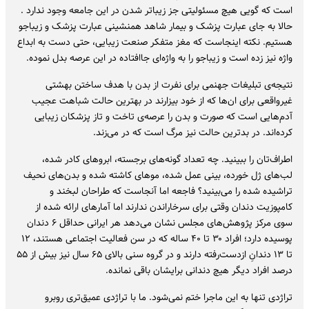
است که گویی هیچ مسئولیتی جز زیباتر شدن در این جامعه وجود ندارد .
حالا به جای عبارت پزشک و بیمار شاهد همنشینی عبارت پزشک و زیباجو
هستیم. نکته اینجاست که مغز متفکر صنعت زیبایی، حتی دست به ابداع
واژه نیز زده است و زیباجو را به واژه‌ای جاافتاده در این عرصه بدل نموده.
نتیجه‌ی تبلیغات جهنمی برای نفرت از بدن با هدف ساختن بهشتی
غیرواقعی برای ان‌ها که از خود بیزارند در بهترین حالت شباهت عجیب
آدم‌هایی است که صورت و بدن را عرصه‌ی تاخت و تاز پزشکان زیبایی
کرده‌اند. در بدترین حالت نیز مرگ است که در می‌زند.
اطراف‌تان را ببینید. چه تعداد گونه‌های برجسته، ابروهای کادر شده،
لب‌های ژل خورده، بینی عمل شده، موهای کاشته شده و بدن‌های نحیف
تراشیده شده را می‌بینید؟ فاجعه اما آنجاست که طراحان لبخند و
کامپوزیت دندان وقتی برای سرخاراندن ندارند اما آمارهای ارائه شده از
سوی مرکز پژوهش‌های مجلس نشان می‌دهد هر ایرانی حداقل ۶ دندان
پوسیده دارد؛ افراد ۳۰ تا ۴۰ ساله که در سن فعالیت اجتماعی هستند، ۱۲
تا ۱۳ دندانِ ازدست‌رفته دارند و در گروه سنی بالای ۶۵ سال نیز بیش از ۵۵
درصد افراد دیگر هیچ دندانی برایشان باقی نمانده.
تراژدی تنها به این ماجرا ختم نمی‌شود. ما با تراژدی عمیق‌تری روبرو