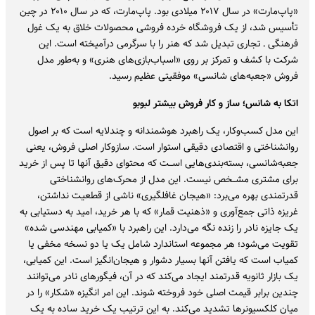
«پاپ‌مارت» در سال ۲۰۱۷ میلادی بود. پاپ‌مارت، که در سال ۲۰۱۰ در چین
تأسیس شد، از یک فروشگاه خرده فروشی محصولات خلاق به یک غول
فرهنگی ـ تجاری تبدیل شد که هنر را با سرگرمی درآمیخته است. این
شرکت با کشف و تمرکز بر روی «اسباب‌بازی‌های هنری» و به‌طور مدل
فروش «جعبه‌های شانسی» موفقیتی عظیم رسید.
اتکا به شانس؛ ساز و کار فروش بیشتر لبوبو
این مدل کسب‌وکار، یک راهبرد هوشمندانه و چندلایه است که بر اصول
روانشناختی و اقتصادی دقیقی استوار است. سازوکار اصلی فروش، یعنی
جعبه‌شانسی، بسته‌بندی‌هایی اســت که محتوای دقیق آنها تا پس از خرید
برای مشتری مشــخص نیست. این مدل از محرک‌های روانشناختی
قدرتمندی بهره می‌برد: «هیجان غافلگیری» ناشی از قطعیت نداشتن،
غریزه ذاتی جمع‌آوری و «ذهنیت قمار» که با هر خرید، امید به دستیابی به
یک جایزه نادر را زنده نگه می‌دارد. این راهبرد با «کمیابی مهندسی شده»
تقویت می‌شود؛ هر مجموعه استاندارد شامل یک یا دو نسخه مخفی یا
کمیاب است که یافتن آنها بسیار دشوار و هیجان‌انگیز است. این کمیابی،
یک بازار ثانویه قدرتمند ایجاد می‌کند که در آن، فیگورهای نادر می‌توانند
چندین برابر قیمت اصلی خود فروخته شوند. این امر انگیزه «شکار» را در
میان کلکسیونرها تشدید می‌کند. به این ترتیب یک خرید ساده به یک