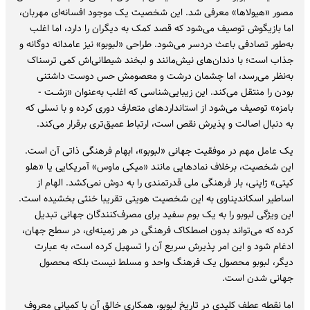
مصور «هیولاها» معرفی شد. این شخصیت یک موجود افسانه‌ای مهربان،
اما بازیگوش توصیف می‌شود که قصد کمک به دیگران را دارد، اما اغلب
به‌طور تصادفی باعث دردسر می‌شود. طراحی «لبوبو» نیز عامدانه دوگانه و
جذاب است؛ با دندان‌های نیش‌مانند و لبخند شیطانی‌اش کمی ترسناک
به‌نظر می‌رسد، اما چشمان درشت و معصومش حس دوست داشتنی
بودن را منتقل می‌کند. این زیبایی‌شناسی که اغلب به‌عنوان «زشــت -
بامزه» توصیف می‌شود از استانداردهای متعارف دوری کرده و با نسلی که
به دنبال اصالت و پذیرش نقص است، ارتباط عمیق‌تری برقرار می‌کند.
یک عامل مهم در موفقیت جهانی «لبوبو»، ابهام فرهنگی ذاتی آن است.
این شخصیت، برخلاف نمادهایی مانند «میکی ماوس» آمریکایی یا «هلو
کیتی» ژاپنی، بار فرهنگی ملی قدرتمندی را به دوش نمی‌کشد. الهام از
اساطیر اسکاندیناوی به این شخصیت هویتی تقریبا خنثی بخشیده است.
این ویژگی لبوبو را به یک بوم سفید برای مصرف‌کنندگان جهانی تبدیل
کرده که می‌تواند بدون اصطکاک فرهنگی در هر زمینه‌ای، در سطح جهان،
ادغام شود و این امر پذیرش سریع آن را تسهیل کرده است، به عبارت
دیگر، لبوبو محصول یک فرهنگ واحد و مسلط نیست بلکه محصول
جهانی شدن است.
اما نقطه عطف کلیدی در تاریخ لبوبو، همکاری خالق آن با کمپانی معروف