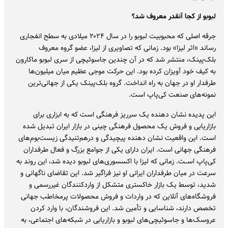
لبوبو از کجا آنقدر معروف شد؟
جرقه اصلی که محبوبیت لبوبو را در سال ۲۰۲۴ میلادی به سطح انفجاری
رساند «اثر لیزا» بود. زمانی که تصاویری از لیزا، عضو گروه معروف
بلک‌پینک، منتشر شد که در آن چندین جاسوئیچی از سری لبوبو ماکارون
به کیف خود آویزان کرده بود. این حرکت موجی عظیم میان میلیون‌ها
طرفدار او در جهان به راه انداخت. گروه بلک‌پینک یکی از جهانی‌ترین
نمونه‌های صنعت کی‌پاپ است.
این پدیده نشان دهنده یک سرریز فرهنگی است که به ابزاری برای
بازاریابی و فروش یک محصول فرهنگی چینی در بازار ایران تبدیل شده
است. این واقعیت نشان دهنده پیچیدگی و درهم‌تنیدگی زیست‌بوم‌های
فرهنگی جهانی است. ایران دارای یکی از جوامع بزرگ و فعال طرفداران
کی‌پاپ اســت. زمانی که لیزا با اکسسوری‌های لبوبو دیده شد، این روند به
سرعت در میان طرفداران ایرانی او نیز فراگیر شد. این تقاضای ناگهانی و
شدید، توسط یک بازار خاکستری متشکل از واردکنندگان غیررسمی و
فروشگاه‌های آنلاین که در واردات و فروش محصولات پرمخاطب جهانی
تخصص دارند، شناسایی و تأمین شد. این فروشندگان، با وارد کردن
عروسک‌ها و جاسوئیچی‌های لبوبو و بازاریابی در شبکه‌های اجتماعی، به