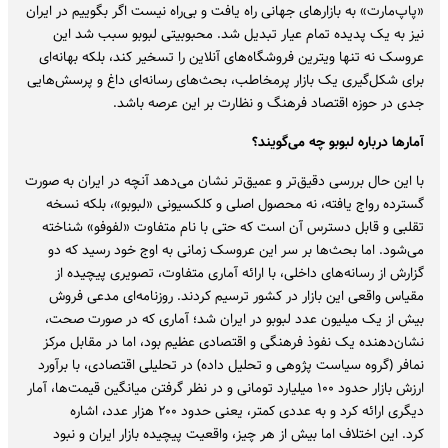
«پاپ‌مارت» به بازارهای جهانی راه یافت و بی‌راه نیست اگر بگوییم در ایران
نیز به یک پدیده تمام عیار تبدیل شد. محبوبیتی لبوبو سبب شد این
عروسک نه تنها ویترین فروشگاه‌های آنلاین را تسخیر کند، بلکه بهانه‌ای
برای شکل‌گیری یک بازار پرمخاطب، بحث‌های رسانه‌ای داغ و پرسش‌هایی
جدی در حوزه اقتصاد فرهنگ و نظارت بر این عرصه باشد.
آمارها درباره لبوبو چه می‌گویند؟
با این حال بررسی دقیق‌تر و عمیق‌تر نشان می‌دهد آنچه در ایران به‌ صورت
گسترده رواج یافته، نه محصول اصلی و کلکسیونی «لبوبو»، بلکه نسخه
تقلبی و قابل دسترس آن است که حتی با نام متفاوت «لفوفو» شناخته
می‌شود. اما بحث‌ها بر سر این عروسک زمانی به اوج خود رسید که دو
گزارش از رسانه‌های داخلی، با ارائه آماری متفاوت، تصویری پیچیده از
مقیاس واقعی این بازار در کشور ترسیم کردند. روزنامه‌ای مدعی فروش
بیش از یک میلیون عدد لبوبو در ایران شد؛ آماری که در صورت صحت،
نشان‌دهنده یک نفوذ فرهنگی و اقتصادی عظیم بود، اما در مقابل مرکز
نمافر (گروه سیاست پژوهی و تحلیل داده) در تحلیلی اقتصادی، با برآورد
ارزش بازار حدود ۱۰۰ میلیارد تومانی و در نظر گرفتن میانگین قیمت‌ها، آمار
دیگری ارائه کرد و به عددی کمتر، یعنی حدود ۲۰۰ هزار عدد، اشاره
کرد. این اختلاف اما بیش از هر چیز، واقعیت پیچیده بازار ایران و نبود