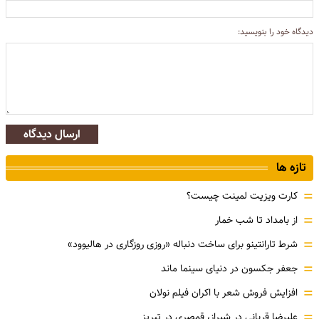
دیدگاه خود را بنویسید:
ارسال دیدگاه
تازه ها
=
کارت ویزیت لمینت چیست؟
=
از بامداد تا شب خمار
=
شرط تارانتینو برای ساخت دنباله «روزی روزگاری در هالیوود»
=
جعفر جکسون در دنیای سینما ماند
=
افزایش فروش شعر با اکران فیلم نولان
=
علیرضا قربانی در شیراز، قمصری در تبریز