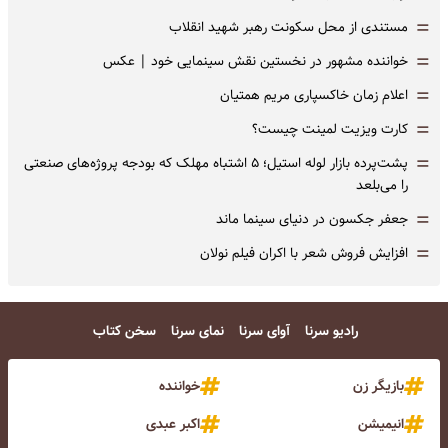
=
مستندی از محل سکونت رهبر شهید انقلاب
=
خواننده مشهور در نخستین نقش سینمایی خود |‌ عکس
=
اعلام زمان خاکسپاری مریم همتیان
=
کارت ویزیت لمینت چیست؟
=
پشت‌پرده بازار لوله استیل؛ ۵ اشتباه مهلک که بودجه پروژه‌های صنعتی
را می‌بلعد
=
جعفر جکسون در دنیای سینما ماند
=
افزایش فروش شعر با اکران فیلم نولان
رادیو سرنا
آوای سرنا
نمای سرنا
سخن کتاب
بازیگر زن
خواننده
انیمیشن
اکبر عبدی