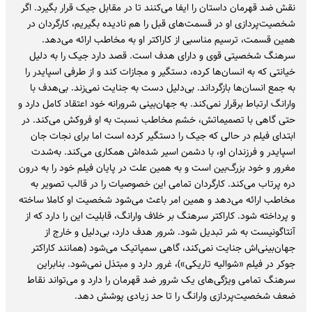
نقش ضد قهرمان داستان را ایفا می‌کنند تا در مقابل جیک قرار بگیرد. اگر
شخصیت‌پردازی او در قسمت‌های قبل را هم نادیده بگیریم، کارگردان در
همین قسمت، ترسیم مناسبی از کاراکتر او به مخاطب ارائه می‌دهد.
سرهنگ شخصیتی قوی و دارای هدف است. قصد دارد جیک را به دلیل
خیانتی که به انسان‌ها کرده، دستگیر و مجازات کند و از طرفی اسپایدر را
به جمع انسان‌ها بازگرداند. بی‌دلیل دست به جنایت نمی‌زند. بی‌هدف با
وارانگ ارتباط برقرار نمی‌کند. به جهان‌بینی شرورانه خود اعتقاد کامل دارد و
حتی گاهی با تصمیماتش، خشم مخاطب نسبت به او فروکش می‌کند. در
ابتدای فیلم در حالی که جیک را دستگیر کرده است اما برای نجات جان
اسپایدر و فرزندان او، با دشمن اسیر شده‌اش همکاری می‌کند. به‌شدت
مغرور و خود بزرگ‌بین است و به همین علت در پایان فیلم خود را به درون
دره پرتاب می‌کند. کارگردان تمامی این خصوصیات را در قالب تصویر به
مخاطب ارائه می‌دهد و همین امر باعث می‌شود شخصیت او کاملا ساخته
و پرداخته شود. کاراکتر سرهنگ بر خلاف وارانگ، قابلیت این را دارد که از
آنتاگونیست به شر تبدیل شود. شرور هدف دارد، بی‌دلیل و خارج از
جهان‌بینی‌اش جنایت نمی‌کند، گاهی سمپاتیک می‌شود (همانند کاراکتر
جوکر در فیلم «شوالیه تاریکی»)، غرور دارد و مبتذل نمی‌شود. بنابراین
سرهنگ تمامی ویژگی‌های یک شرور ضد قهرمان را دارد و می‌تواند نقاط
ضعف شخصیت‌پردازی وارانگ را تا حد زیادی پوشش دهد.