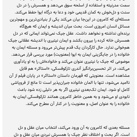
سمت مدرنیته و استفاده از اسلحه سوق می‌دهد و همسرش را در دل
سنت و دل‌خوش به کمان قدیمی خود و دعا به درگاه ایوا حفظ می‌کند.
مسئله‌ای که کامرون در این‌جا بیان می‌کند یکی از بنیادی‌ترین و مهم‌ترین
مسائل انسان امروزی است. بحث میان اندیشه و ایمان که هیچ‌گاه
برنده‌ای نداشته و نخواهد داشت. عقل جیک نمی‌تواند ایمانی که در دل
همسرش خانه کرده را بیرون بکشد و ایمان نیتیری با اندیشه عقلانی جیک
هم‌خوانی ندارد. حال کارگردان یک قدم پیش‌تر می‌رود و مسئله ایمان به
خانواده را در جایگزینی ایمان به ایوا (معنویت) مورد بررسی قرار می‌دهد.
موضوعی که جیک با نیتیری عنوان می‌کند و خانواده‌اش را به او یادآوری
می‌کند، در اثر تحسین‌برانگیز آندری تارکوفسکی، «استاکر» هم قابل
مشاهده است. معنویتی که قهرمان داستان «استاکر» در پایان فیلم از آن
ناامید می‌شود، تنها با المان خانواده جبران‌پذیر است تا مانع از فروپاشی
کامل او شود. ایمان تک‌بعدی نیتیری اگر به هر دلیلی زده شود باعث
نابودی او می‌شود و به همین خاطر کامرون همانند تارکوفسکی ایمان به
خانواده را به عنوان اصل، و معنویت را در کنار آن مطرح می‌کند.
مسئله بعدی که کامرون به آن ورود می‌کند، انتخاب میان عقل و دل
است. اگر بحث و اختلاف نظر جیک با همسرش نبردی میان عقل و دل