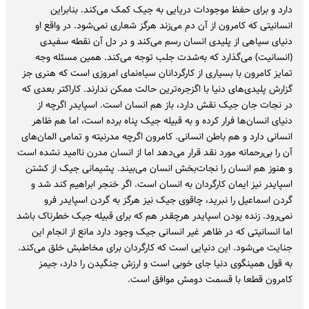
دارد و برای حفظ موجودات دریایی به جیک کمک می‌کند. بنابراین
انسانیتی که کامرون از آن دم می‌زند هرگز شعاری نمی‌شود. در واقع او
دنیای سیاهی از پلیدی انسان رسم می‌کند و در دل آن نقطه سفیدی
(انسانیت) می‌گذارد که به‌شدت جلب توجه می‌کند. همین مسئله وجه
تمایز کامرون با بسیاری از کارگردانان سیاه‌نمای امروزی است که هنری جز
گزارش پلیدی‌های دنیا با اگزجره‌ترین حالت ممکن ندارند. کاراکتر بعدی که
در نجات جان جیک نقش دارد، باز هم انسان است. اسپایدر اگرچه از
دنیای انسان‌ها فرار کرده و به قبیله جیک پناه برده است، اما هم ظاهر
انسانی دارد و هم باطن انسانی. کامرون اگرچه مدرنیته و تمامی المان‌های
آن را بی‌رحمانه مورد نقد قرار می‌دهد اما از انسان مدرن ناامید نشده است
و هنوز هم انسان را نجات‌بخش انسان می‌بیند. پشیمانی جیک از کشتن
اسپایدر نیز ایمان کارگردان به انسان است. اگر خنجر ابراهیم کند شد و
گردن اسماعیل را نبرید، چاقوی جیک نیز هرگز به گردن اسپایدر فرو
نمی‌رود. زنده بودن اسپایدر هرچقدر هم که برای قبیله جیک خطرناک باشد
اما انسانیتی که در ظاهر غیر انسانی جیک وجود دارد مانع از انجام این
جنایت می‌شود. این دنیایی است که کارگردان برای مخاطبش خلق می‌کند.
به قول همینگوی دنیا جای خوبی است و ارزش جنگیدن را دارد، جیمز
کامرون قطعا با قسمت دومش موافق است.