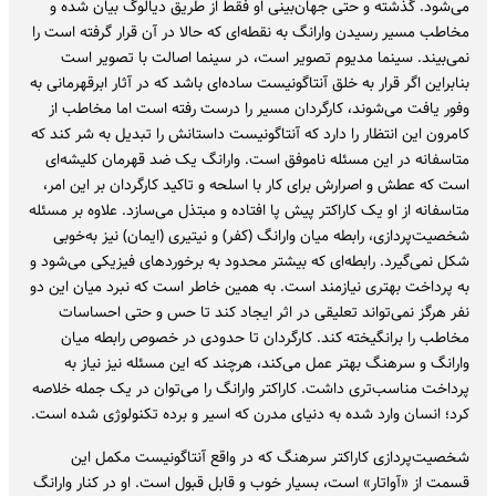
می‌شود. گذشته و حتی جهان‌بینی او فقط از طریق دیالوگ بیان شده و
مخاطب مسیر رسیدن وارانگ به نقطه‌ای که حالا در آن قرار گرفته است را
نمی‌بیند. سینما مدیوم تصویر است، در سینما اصالت با تصویر است
بنابراین اگر قرار به خلق آنتاگونیست ساده‌ای باشد که در آثار ابرقهرمانی به
وفور یافت می‌شوند، کارگردان مسیر را درست رفته است اما مخاطب از
کامرون این انتظار را دارد که آنتاگونیست داستانش را تبدیل به شر کند که
متاسفانه در این مسئله ناموفق است. وارانگ یک ضد قهرمان کلیشه‌ای
است که عطش و اصرارش برای کار با اسلحه و تاکید کارگردان بر این امر،
متاسفانه از او یک کاراکتر پیش پا افتاده و مبتذل می‌سازد. علاوه بر مسئله
شخصیت‌پردازی، رابطه میان وارانگ (کفر) و نیتیری (ایمان) نیز به‌خوبی
شکل نمی‌گیرد. رابطه‌ای که بیشتر محدود به برخوردهای فیزیکی می‌شود و
به پرداخت بهتری نیازمند است. به همین خاطر است که نبرد میان این دو
نفر هرگز نمی‌تواند تعلیقی در اثر ایجاد کند تا حس و حتی احساسات
مخاطب را برانگیخته کند. کارگردان تا حدودی در خصوص رابطه میان
وارانگ و سرهنگ بهتر عمل می‌کند، هرچند که این مسئله نیز نیاز به
پرداخت مناسب‌تری داشت. کاراکتر وارانگ را می‌توان در یک جمله خلاصه
کرد؛ انسان وارد شده به دنیای مدرن که اسیر و برده تکنولوژی شده است.
شخصیت‌پردازی کاراکتر سرهنگ که در واقع آنتاگونیست مکمل این
قسمت از «آواتار» است، بسیار خوب و قابل قبول است. او در کنار وارانگ