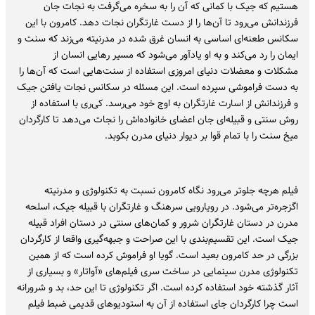
هستیم که جیک با کمانی که آن را به سخره می‌گرفت به نجات جان
فرزندانش می‌رود تا آن‌ها را از دست غارتگران نجات دهد. کامرون با این
سکانس طعنه‌ای اساسی به انسان غرق شده در مدرنیته‌ می‌زند که سنت و
ایمان را رد می‌کند و به او یادآور می‌شود که مسیر رهایی انسان از
مشکلات و معضلات دنیای امروزی استفاده از سنت‌هایی است که آن‌ها را
به دست فراموشی سپرده است. این مسئله در سکانس نجات یافتن جیک
و فرزندانش از اسارت غارتگران به اوج خود می‌رسد. کی‌ری با استفاده از
روش سنتی و قبیله‌ای جان اعضای خانواده‌اش را نجات می‌دهد تا کارگردان
میخ سنت را با تمام قوا بر دیوار دنیای مدرن بکوبد.
فیلم هرچه جلوتر می‌رود نگاه کامرون نسبت به تکنولوژی و مدرنیته
اگزجره‌تر می‌شود. در رویارویی سرهنگ و غارتگران با قبیله جیک، اسلحه
مدرن در دستان غارتگران شرور و کمان‌های سنتی در دستان افراد قبیله
جیک است. این تقسیم‌بندی با این صراحت و جبهه‌گیری واقعا از کارگردان
بزرگی در حد کامرون بعید است. گویا او فراموش کرده است که از همین
تکنولوژی مدرن سینمایی در ساخت سری فیلم‌های «آواتار» و بسیاری از
آثار گذشته خود استفاده کرده است. اگر تکنولوژی تا این حد، بد و شرورانه
است چرا کارگردان جای استفاده از آن به استودیوهای قدیمی ضبط فیلم