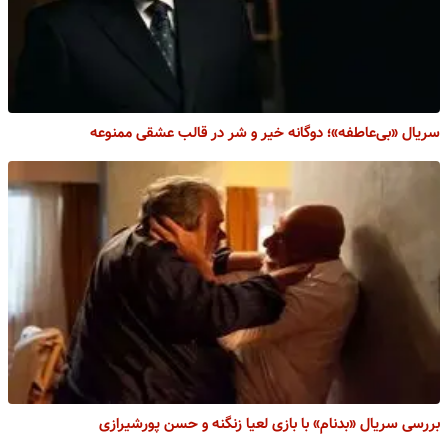
سریال «بی‌عاطفه»؛ دوگانه خیر و شر در قالب عشقی ممنوعه
بررسی سریال «بدنام» با بازی لعیا زنگنه و حسن پورشیرازی