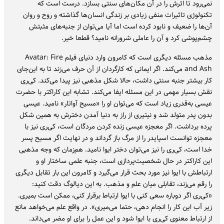
نمی‌رود تا اثرش را در آن مکان‌های سنتی بسازد. درست است که
تکنولوژی تاثیرات منفی زیادی بر زندگی انسان‌ها گذاشته و روح و روان
آن‌ها را ضعیف و نابود کرده است اما آیا می‌توان از جنبه‌های مثبتش
چشم‌پوشی کرد و آن را عاملی شرورانه نامید؟ قطعا خیر.
مذهب مسئله دیگری است که کامرون وارد دنیای فیلم Avatar: Fire
and Ash می‌کند. اگر ایمانی که کارگردان از آن حرف می‌زند تا به این‌جای
کار بیشتر جنبه سنتی داشت، حالا شکل مذهبی نیز پیدا می‌کند. کی‌ری
نقش بسیار مهمی در این مسئله ایفا می‌کند. تشابه این کاراکتر با حضرت
عیسی به‌قدری زیاد است که می‌توان او را «مسیح آواتار» نامید. عیسی
بدون پدر متولد شد و نیتیری از راز به دنیا آمدن دخترش به همین شکل
پرده برداشت. اگر معجزه عیسی زنده کردن مردگان است، کی‌ری نیز با
معجزه توانست اسپایدر را از مرگ باز گرداند و در نهایت اگر مسیح پسر
خدا است، کی‌ری را نیز می‌توان دختر ایوا نامید. هم‌زمان که وجه مذهبی
این کاراکتر در حال شخصیت‌پردازی است، جنبه علمی ساختار او و
ارتباطش با ایوا نیز مورد بحث قرار می‌گیرد و کامرون این بار تقابل دیگری
را رقم می‌زند، تقابلی میان علم و مذهب. به این دیالوگ دقت کنید:
«کی‌ری اگر دوباره سعی کنی با ایوا ارتباط برقرار کنی، ممکن است بمیری.
زیر آب این کار را انجام دهی، حتما می‌میری». در واقع علم می‌خواهد مانع
از ارتباط معنوی کی‌ری با ایوا شود و این عمل را برای او مضر می‌داند.