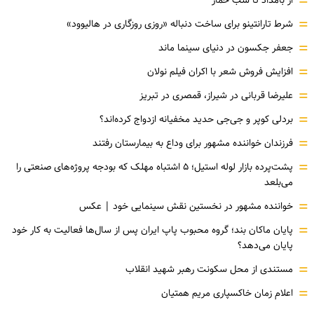
=
از بامداد تا شب خمار
=
شرط تارانتینو برای ساخت دنباله «روزی روزگاری در هالیوود»
=
جعفر جکسون در دنیای سینما ماند
=
افزایش فروش شعر با اکران فیلم نولان
=
علیرضا قربانی در شیراز، قمصری در تبریز
=
بردلی کوپر و جی‌جی حدید مخفیانه ازدواج کرده‌اند؟
=
فرزندان خواننده مشهور برای وداع به بیمارستان رفتند
=
پشت‌پرده بازار لوله استیل؛ ۵ اشتباه مهلک که بودجه پروژه‌های صنعتی را
می‌بلعد
=
خواننده مشهور در نخستین نقش سینمایی خود |‌ عکس
=
پایان ماکان بند؛ گروه محبوب پاپ ایران پس از سال‌ها فعالیت به کار خود
پایان می‌دهد؟
=
مستندی از محل سکونت رهبر شهید انقلاب
=
اعلام زمان خاکسپاری مریم همتیان