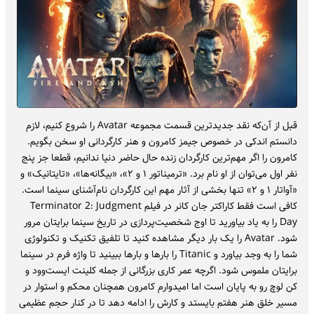
قبل از آن‌که نقد جدیدترین قسمت مجموعه Avatar را شروع کنیم، لازم
دانستم اندکی در خصوص جیمز کامرون و هنر کارگردانی او سخن بگویم.
کامرون را اگر مهم‌ترین کارگردان زنده حال حاضر دنیا ندانیم، قطعا جز پنج
نفر اول می‌توان از او نام برد. «ترمیناتور ۱ و ۲»، «بیگانه‌ها»، «تایتانیک» و
«آواتار ۱ و ۲» تنها بخشی از آثار مهم این کارگردان نام‌آشنای سینما است.
کافی است فقط کاراکتر جان کانر در فیلم Terminator 2: Judgment
Day را به یاد بیاورید تا اوج شخصیت‌پردازی در تاریخ سینما برایتان مرور
شود. Avatar را یک بار دیگر مشاهده کنید تا تلفیق تکنیک و تکنولوژی
شما را به وجد بیاورد و Titanic را بارها و بارها ببینید تا واژه فرم در سینما
برایتان ملموس شود. اگرچه عمر کاری بزرگانی از جمله کلینت ایست‌وود و
کن لوچ رو به پایان است اما امیدوارم کامرون همچنان محکم و استوار در
مسیر خلق هنر هفتم بایستد و کارش را ادامه دهد تا در کنار حجم عظیمی