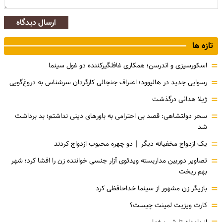
ارسال دیدگاه
تازه ها
=
اسکورسیزی و اندرسن؛ همکاری غافلگیرکننده دو غول سینما
=
رسوایی جدید در هالیوود؛ اعتراف جنجالی کارگردان سرشناس به دروغ‌گویی
=
ژیلا هدائی درگذشت
=
سحر دولتشاهی: قصد بی احترامی به باورهای دینی نداشتم؛ بد برداشت
شد
=
یک ازدواج مخفیانه دیگر | دو چهره محبوب ازدواج کردند
=
تصاویر دوربین مداربسته ویدئوی آزار جنسی خواننده زن را افشا کرد؛ شهر
بهم ریخت
=
بازیگر زن مشهور از سینما خداحافظی کرد
=
کارت ویزیت لمینت چیست؟