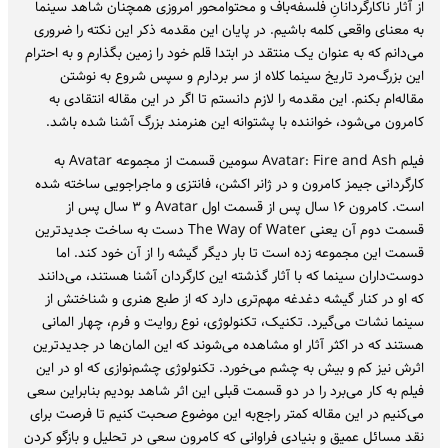
از آثار ناکارگردانانِ فلسفه‌باف و محتوامحور امروزی همچنان شاهد سینما
به معنای واقعی کلمه باشیم. در پایان این مقدمه ذکر این نکته را ضروری
می‌دانم که به عنوان یک منتقد در ابتدا قلم خود را زمین بگذارم و به احترام
این بزرگ‌مرد تاریخ سینما کلاه از سر بردارم و سپس شروع به نوشتن
مقاله‌ام بکنم. این مقدمه را لازم دانستم تا اگر در این مقاله انتقادی به
کامرون می‌شود، خواننده با پشتوانه این هنرمند بزرگ آشنا شده باشد.
فیلم Avatar: Fire and Ash سومین قسمت از مجموعه Avatar به
کارگردانی جیمز کامرون و در ژانر اکشن، فانتزی و ماجراجویی ساخته شده
است. کامرون ۱۶ سال پس از قسمت اول Avatar و ۳ سال پس از
قسمت دوم آن یعنی The Way of Water دست به ساخت جدیدترین
قسمت این مجموعه زده است تا بار دیگر گیشه را از آن خود کند. اما
دوست‌داران سینما که با آثار گذشته این کارگردان آشنا هستند، می‌دانند
که او در کنار گیشه دغدغه مهم‌تری دارد که از طبع هنری و شناختش از
سینما نشات می‌گیرد. تکنیک، تکنولوژی، نوع روایت و فرم، چهار المانی
هستند که در اکثر آثار او مشاهده می‌شوند که این المان‌ها در جدیدترین
اثرش نیز کم و بیش به چشم می‌خورد. تکنولوژی چشم‌نوازی که او در این
فیلم به کار می‌برد را در دو قسمت قبلی این اثر شاهد بودیم بنابراین سعی
می‌کنیم در این مقاله کمتر راجع‌به این موضوع صحبت کنیم تا فرصت برای
نقد مسائل عمیق و بنیادی فراوانی که کامرون سعی در تحلیل و بازگو کردن