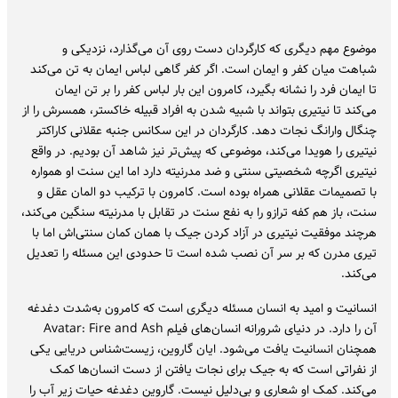
موضوع مهم دیگری که کارگردان دست روی آن می‌گذارد، نزدیکی و
شباهت میان کفر و ایمان است. اگر کفر گاهی لباس ایمان به تن می‌کند
تا ایمان فرد را نشانه بگیرد، کامرون این بار لباس کفر را بر تن ایمان
می‌کند تا نیتیری بتواند با شبیه شدن به افراد قبیله خاکستر، همسرش را از
چنگال وارانگ نجات دهد. کارگردان در این سکانس جنبه عقلانی کاراکتر
نیتیری را هویدا می‌کند، موضوعی که پیش‌تر نیز شاهد آن بودیم. در واقع
نیتیری اگرچه شخصیتی سنتی و ضد مدرنیته دارد اما این سنت او همواره
با تصمیمات عقلانی همراه بوده است. کامرون با ترکیب دو المان عقل و
سنت، باز هم کفه ترازو را به نفع سنت در تقابل با مدرنیته سنگین می‌کند،
هرچند موفقیت نیتیری در آزاد کردن جیک با همان کمان سنتی‌اش اما با
تیری مدرن که بر سر آن نصب شده است تا حدودی این مسئله را تعدیل
می‌کند.
انسانیت و امید به انسان مسئله دیگری است که کامرون به‌شدت دغدغه
آن را دارد. در دنیای شرورانه انسان‌های فیلم Avatar: Fire and Ash
همچنان انسانیت یافت می‌شود. ایان گاروین، زیست‌شناس دریایی یکی
از نفراتی است که به جیک برای نجات یافتن از دست انسان‌ها کمک
می‌کند. کمک او شعاری و بی‌دلیل نیست. گاروین دغدغه حیات زیر آب را