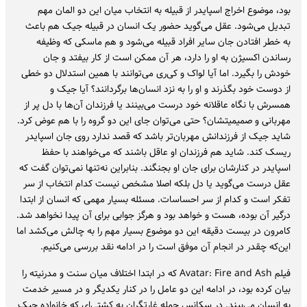
بود، موضوع اخراج اسپایدر از قبیله به انتخاب میان این دو المان مهم
تبدیل می‌شود. عقل می‌گوید حضور یک انسان در قبیله جیک هم باعث
به خطر افتادن جان سایر افراد قبیله می‌شود و هم ماسکی که وظیفه
رساندن اکسیژن به او را دارد، هر آن ممکن است از کار بیفتد و جان
خودش را بگیرد. اما آیا لواک و کی‌ری می‌توانند با همین استدلال دو خطی
از دوست خود بگذرند و او را به نزد انسان‌ها برگردانند؟ آیا جیک و
همسرش با نگاه عاقلانه خود درست می‌بینند یا فرزندان آن‌ها با دل پر از
مهربانی و صمیمیتشان؟ حتی می‌توان جای این دو گروه را با هم عوض کرد.
شاید جیک از فرزندانش مهربان‌تر باشد که قصد ندارد روی جان اسپایدر
ریسک کند. شاید هم فرزندان او عاقل باشند که می‌خواهند با حفظ
اسپایدر در کنارشان برای جان او بجنگند. بنابراین نه‌تنها نمی‌توان گفت که
عقل درست می‌گوید یا دل بلکه اصلا مشخص نیست کدام انتخاب از سر
تفکر است و کدام از سر احساسات. مسئله بسیار مهمی که انسان از ابتدا
درگیر آن بوده، هست و خواهد بود و هرگز جوابی برای آن پیدا نخواهد شد.
کامرون در بیست دقیقه این دو موضوع بسیار مهم را به چالش می‌کشد اما
این‌که چقدر در انجام آن موفق است را در ادامه نقد بررسی می‌کنیم.
فیلم Avatar: Fire and Ash که در ابتدا اختلاف میان سنت و مدرنیته را
بیان کرده بود، در ادامه این دو عامل را در کنار یکدیگر و در مسیر خدمت
به انسان می‌بیند. در سکانس حمله غارتگران به کشتی‌ای که خانواده جیک