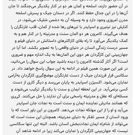
در آن حضور دارند، اسلحه و کمان هر دو در کنار یکدیگر می‌جنگند تا جان
آن‌ها را در این جدال حفظ کنند. اگر در دستان جیک و پسرش اسلحه
مدرن امروزی وجود دارد و به وسیله آن به دشمن شلیک می‌شود، در
کنارش نیز نیتیری و اسپایدر با تیرهای رها شده از کمان، قلب غارتگران را
هدف می‌گیرند. کامرون هر دو المان سنت و مدرنیته را در کنار هم و به
کمک یکدیگر می‌آورد تا راه بقای کاراکترهای داستانش در دنیای فیلم و
مسیر درست زندگی انسان در دنیای واقعی را به تصویر بکشد. اما آیا در
جهان‌بینی این کارگردان هر دوی این المان‌ها به یک اندازه مهم و ضروری
است؟ اگر آثار گذشته کامرون را دیده باشید جواب این سوال را می‌دانید،
در غیر این صورت همین فیلم در ادامه به این سوال پاسخ خواهد داد. در
سکانس فرار فرزندان جیک از دست غارتگران موضع‌گیری کارگردان به‌آرامی
نمایان می‌شود. اکسیژن اسپایدر به پایان می‌رسد و دیگر کاری از دست
کسی برنمی‌آید. در این لحظه ایمان و سنت با یکدیگر ترکیب می‌شوند و
مسئله‌ای که عقل و مدرنیته پاسخی برای آن ندارند را حل می‌کنند. کی‌ری
که همانند مادرش نماینده ایمان و سنت است به نجات جان اسپایدر
می‌آید و او را از این مهلکه نجات می‌دهد. کامرون بر این باور است که با
ورود انسان از مسیر تفکر به دنیای مدرنیته، همچنان این سنت است که
می‌تواند از شاه‌راه ایمان نجات‌بخش انسان باشد. البته این تنها سکانسی
نیست که جهان‌بینی کارگردان را نمایان می‌کند زیرا در ادامه شاهد آن