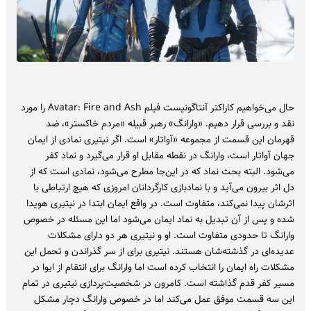
حال می‌خواهیم کاراکتر آنتاگونیست فیلم Avatar: Fire and Ash را مورد
نقد و بررسی قرار دهیم. «وارانگ» رهبر قبیله «مردم خاکستر»، ضد
قهرمان این قسمت از مجموعه «آواتار» است. اگر نیتیری نمادی از ایمان
جهان آواتار است، وارانگ در نقطه مقابل او قرار می‌گیرد و نماد کفر
می‌شود. البته بحث نماد که در این‌جا مطرح می‌شود، نمادی است که از
دل اثر بیرون می‌آید و با نمادبازی‌ کارگردانان امروزی که هیچ ارتباطی با
اثرشان پیدا نمی‌کند، متفاوت است. در واقع ایمان ابتدا در نیتیری هویدا
شده و پس از آن تبدیل به نماد ایمان می‌شود اما این مسئله در خصوص
وارانگ تا حدودی متفاوت است. او و نیتیری هر دو دارای مشکلات
عدیده‌ای در گذشته‌شان هستند. نیتیری برای از سر گذراندن و تحمل این
مشکلات راه ایمان را انتخاب کرده است اما وارانگ برای انتقام از ایوا در
مسیر کفر قدم گذاشته است. کامرون در شخصیت‌پردازی نیتیری در تمام
این سه قسمت موفق عمل می‌کند اما در خصوص وارانگ دچار مشکل