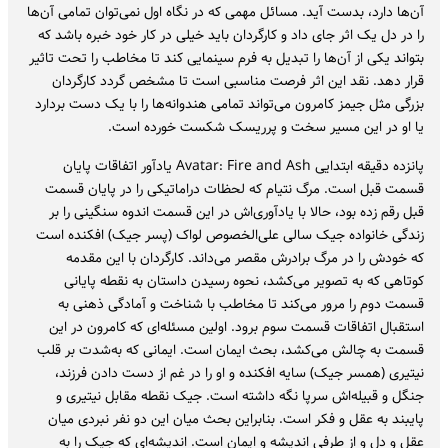
آن‌ها دارد، بدست آید. مسائل مهمی که در نگاه اول نمی‌توان تمامی آن‌ها
را در دل یک اثر جای داد و کارگردان باید خیلی در کار خود خبره باشد که
بتواند یکی از آن‌ها را تبدیل به فرم سینمایی کند تا مخاطب را تحت تاثیر
قرار دهد. نقد این اثر فرصت مناسبی است تا مشخص گردد کارگردان
بزرگی مثل جیمز کامرون می‌تواند تمامی هندوانه‌ها را با یک دست بردارد
یا او در این مسیر سخت و پرریسک شکست خورده است.
پانزده دقیقه ابتدایی Avatar: Fire and Ash یادآور اتفاقات پایان
قسمت قبل است. مرگ نتیام که لحظات دراماتیکی را در پایان قسمت
قبل رقم زده بود، حالا با یادآوری‌اش در این قسمت اندوه سنگینی را بر
زندگی خانواده جیک سالی علی‌الخصوص لواک (پسر جیک) افکنده است
که خودش را در مرگ برادرش مقصر می‌داند. کارگردان با این مقدمه
کوتاهی که به تصویر می‌کشد، نحوه رسیدن داستان به نقطه پایانی
قسمت دوم را مرور می‌کند تا مخاطب با شناخت و آمادگی ذهنی به
استقبال اتفاقات قسمت سوم برود. اولین مسئله‌ای که کامرون در این
قسمت به چالش می‌کشد، بحث ایمان است. ایمانی که به‌شدت بر قلب
نیتیری (همسر جیک) سایه افکنده و او را در غم از دست دادن فرزند،
جنگل و قبیله‌اش سرپا نگه داشته است. جیک نقطه مقابل نیتیری و
پایبند به عقل و فکر است. بنابراین بحث میان این دو نفر نبردی میان
عقل و دل و از طرفی اندیشه و ایمان است. اندیشه‌ای که جیک را به