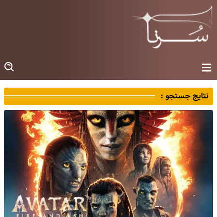
نتایج جستجو :