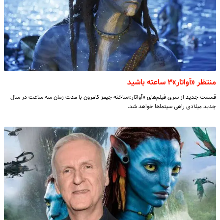
منتظر «آواتار»۳ ساعته باشید
قسمت جدید از سری فیلم‌های «آواتار»ساخته جیمز کامرون با مدت زمان سه ساعت در سال
جدید میلادی راهی سینماها خواهد شد.