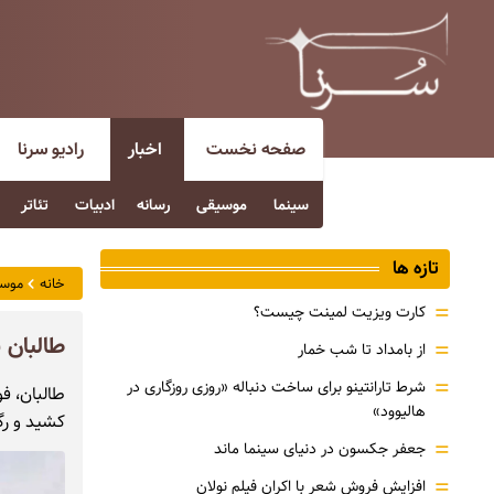
صفحه نخست
اخبار
رادیو سرنا
سینما
موسیقی
رسانه
ادبیات
تئاتر
تازه ها
خانه
موس
=
کارت ویزیت لمینت چیست؟
طالبان 
=
از بامداد تا شب خمار
=
شرط تارانتینو برای ساخت دنباله «روزی روزگاری در
طالبان، فو
هالیوود»
کشید و رگ
=
جعفر جکسون در دنیای سینما ماند
=
افزایش فروش شعر با اکران فیلم نولان