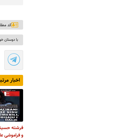
کد مطلب: ۵
با دوستان خو
اخبار مرتب
فرشته حسینی
و فراموشی عا