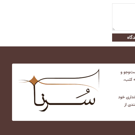
گاه
‌و‌جو و
ه کتب،
نتداری خود
ندی از