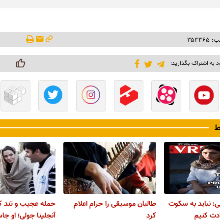
۳۵۳۳۶
د به اشتراک بگذارید:
ط
: نباید به سکوت
طالبان موسیقی را حرام اعلام
حمله عجیب و تند کی
دت کنیم
کرد
آنجلینا جولی؛ او ج