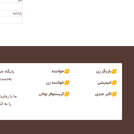
نام
رایانامه
بازیگر زن
خواننده
پایگاه خ
به‌دست 
انیمیشن
خواننده زن
اکبر عبدی
کریستوفر نولان
ما با رعای
را به ا