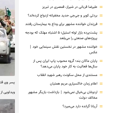
=
علیرضا قربانی در شیراز، قمصری در تبریز
=
بردلی کوپر و جی‌جی حدید مخفیانه ازدواج کرده‌اند؟
=
فرزندان خواننده مشهور برای وداع به بیمارستان رفتند
=
پشت‌پرده بازار لوله استیل؛ ۵ اشتباه مهلک که بودجه
پروژه‌های صنعتی را می‌بلعد
=
خواننده مشهور در نخستین نقش سینمایی خود |‌
عکس
=
پایان ماکان بند؛ گروه محبوب پاپ ایران پس از
سال‌ها فعالیت به کار خود پایان می‌دهد؟
=
مستندی از محل سکونت رهبر شهید انقلاب
=
پسر وی قتل
اعلام زمان خاکسپاری مریم همتیان
=
اردوغان بی‌خیال نمی‌شود | بازداشت بازیگر مشهور
ویدئویی از 
مخالف دولت
=
آریانا گرانده دارد می‌میرد؟