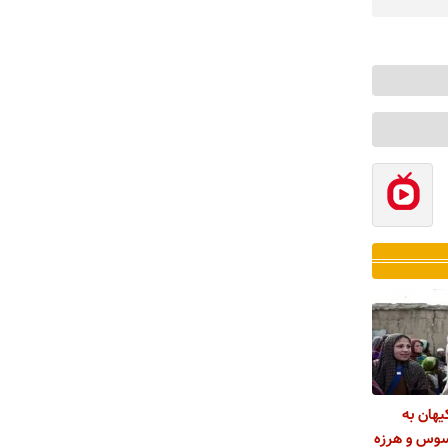
هان به
اسوس و هرزه