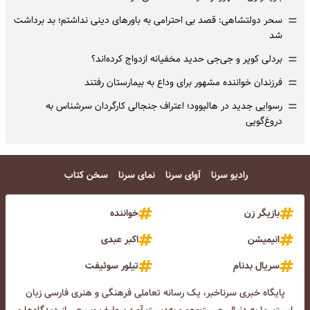
=
سحر دولتشاهی: قصد بی احترامی به باورهای دینی نداشتم؛ بد برداشت
شد
=
بردلی کوپر و جی‌جی حدید مخفیانه ازدواج کرده‌اند؟
=
فرزندان خواننده مشهور برای وداع به بیمارستان رفتند
=
رسوایی جدید در هالیوود؛ اعتراف جنجالی کارگردان سرشناس به
دروغ‌گویی
رادیو سرنا
آوای سرنا
نمای سرنا
سخن کتاب
بازیگر زن
خواننده
انیمیشن
اکبر عبدی
سریال بدنام
تیلور سوئیفت
پایگاه خبری سرناخبر، یک رسانه تعاملی فرهنگی و هنری فارسی زبان