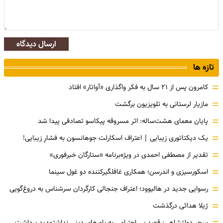
ارسال دیدگاه
تازه ها
=
کامرون پس از ۲۱ سال به فکر واگذاری «آواتار» افتاد
=
مازیار لرستانی به تلویزیون برگشت
=
پایان معمای هشت‌ساله: اثر مسروقه پیکاسو تصادفی پیدا شد
=
یک دیکتاتوری زیبایی | اعتراف اسکارلت جوهانسون به فشارِ زیبایی!
=
تقدیر از مصطفی احمدی در ویژه‌برنامه «ستارگان خبرفوری»
=
اسکورسیزی و اندرسن؛ همکاری غافلگیرکننده دو غول سینما
=
رسوایی جدید در هالیوود؛ اعتراف جنجالی کارگردان سرشناس به دروغ‌گویی
=
ژیلا هدائی درگذشت
سحر دولتشاهی: قصد بی احترامی به باورهای دینی نداشتم؛ بد برداشت