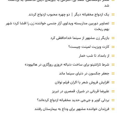
=
شد
=
یک ازدواج مخفیانه دیگر | دو چهره محبوب ازدواج کردند
=
تصاویر دوربین مداربسته ویدئوی آزار جنسی خواننده زن را افشا کرد؛ شهر
بهم ریخت
=
بازیگر زن مشهور از سینما خداحافظی کرد
=
کارت ویزیت لمینت چیست؟
=
از بامداد تا شب خمار
=
شرط تارانتینو برای ساخت دنباله «روزی روزگاری در هالیوود»
=
جعفر جکسون در دنیای سینما ماند
=
افزایش فروش شعر با اکران فیلم نولان
=
علیرضا قربانی در شیراز، قمصری در تبریز
=
بردلی کوپر و جی‌جی حدید مخفیانه ازدواج کرده‌اند؟
=
فرزندان خواننده مشهور برای وداع به بیمارستان رفتند