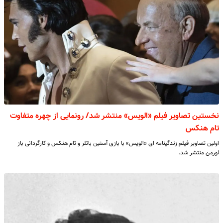
نخستین تصاویر فیلم «الویس» منتشر شد/ رونمایی از چهره متفاوت
تام هنکس
اولین تصاویر فیلم زندگینامه ای «الویس» با بازی آستین باتلر و تام هنکس و کارگردانی باز
لورمن منتشر شد.