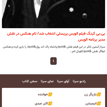
بی.بی کینگ فیلم الویس پریسلی انتخاب شد/ تام هنکس در نقش
مدیر برنامه الویس
سرنا_آستین باتلر در این فیلم نقش &quot;پادشاه راک اند رول&quot; را بازی کرده و هنکس
ایفاگر نقش &quot;کلونل تام…
۱
رادیو سرنا
آوای سرنا
نمای سرنا
سخن کتاب
بازیگر زن
خواننده
انیمیشن
اکبر عبدی