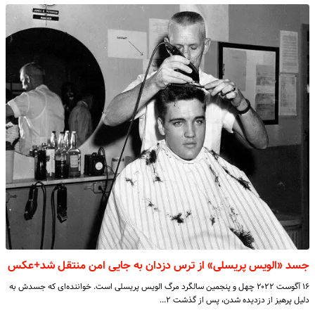
جسد «الویس پریسلی» از ترس دزدان به جایی امن منتقل شد+عکس
۱۶ آگوست ۲۰۲۲ چهل و پنجمین سالگرد مرگ الویس پریسلی است. خواننده‌ای که جسدش به
دلیل پرهیز از دزدیده شدن، پس از گذشت ۲…