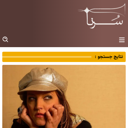
نتایج جستجو :