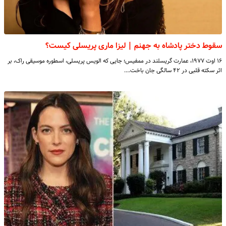
سقوط دختر پادشاه به جهنم | لیزا ماری پریسلی کیست؟
۱۶ اوت ۱۹۷۷، عمارت گریسلند در ممفیس؛ جایی که الویس پریسلی، اسطوره موسیقی راک، بر
اثر سکته قلبی در ۴۲ سالگی جان باخت.…