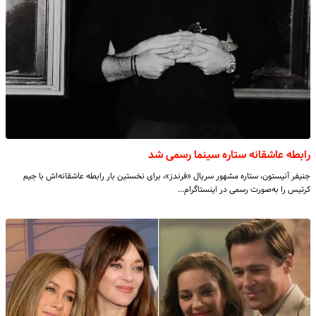
رابطه عاشقانه ستاره سینما رسمی شد
جنیفر آنیستون، ستاره مشهور سریال «فرندز»، برای نخستین بار رابطه عاشقانه‌اش با جیم
کرتیس را به‌صورت رسمی در اینستاگرام…