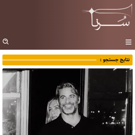
نتایج جستجو :