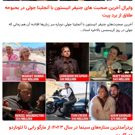
وایرال آخرین صحبت های جنیفر انیستون با آنجلینا جولی در بحبوحه
طلاق از برد پیت
آخرین صحبت‌های جنیفر انیستون با آنجلینا جولی دوباره سر زبان‌ها افتاده؛ آن هم زمانی که
جولی در روز کریسمس بالاخره اسناد…
پردرآمدترین ستاره‌های سینما در سال ۲۰۲۳؛ از مارگو رابی تا لئوناردو
دی‌کاپریو