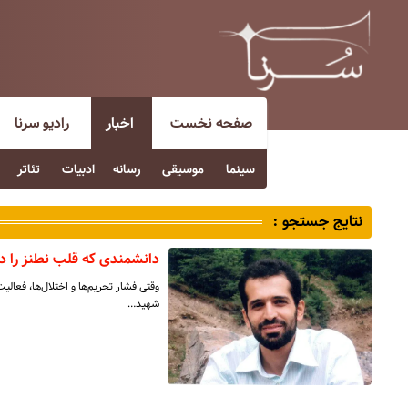
صفحه نخست
اخبار
رادیو سرنا
سینما
موسیقی
رسانه
ادبیات
تئاتر
نتایج جستجو :
دانشمندی که قلب نطنز را د
وقتی فشار تحریم‌ها و اختلال‌ها، فعالیت
شهید…