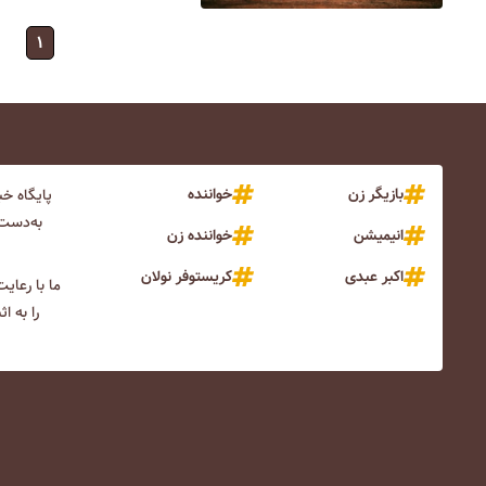
۱
بازیگر زن
خواننده
پایگاه خ
به‌دست 
انیمیشن
خواننده زن
اکبر عبدی
کریستوفر نولان
ما با رعای
را به ا