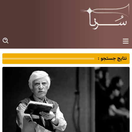
نتایج جستجو :