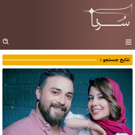
نتایج جستجو :