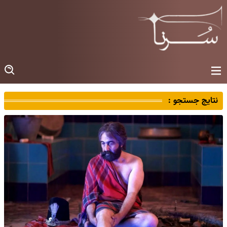
نتایج جستجو :