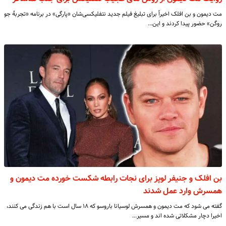
مت دیمون و بن افلک اخیراً برای تبلیغ فیلم جدید نتفلیکسی‌شان «پارگی» در برنامه «تجربهٔ جو
روگن» حضور پیدا کردند و این…
بن افلک و جنیفر لوپز برای نجات رابطه شکست خورده مت دیمون و
همسرش وارد عمل شدند
گفته می شود که مت دیمون و همسرش لوسیانا باروسو که ۱۸ سال است با هم زندگی می کنند،
اخیرا دچار مشکلاتی شده اند و مسیر…