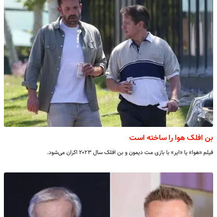
بن افلک هوا را ساخته است
فیلم «هوا» یا «ایر» با بازی مت دیمون و بن افلک سال ۲۰۲۳ اکران می‌شود.