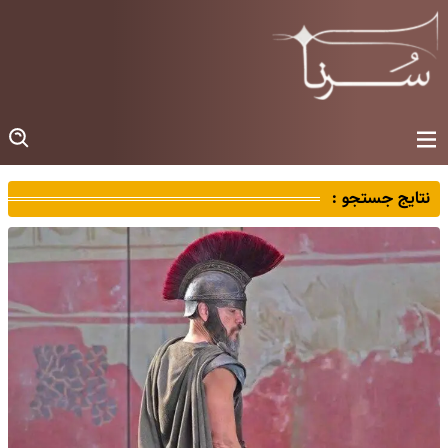
نتایج جستجو :