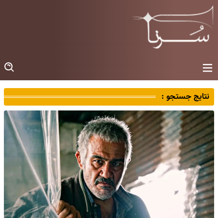
نتایج جستجو :