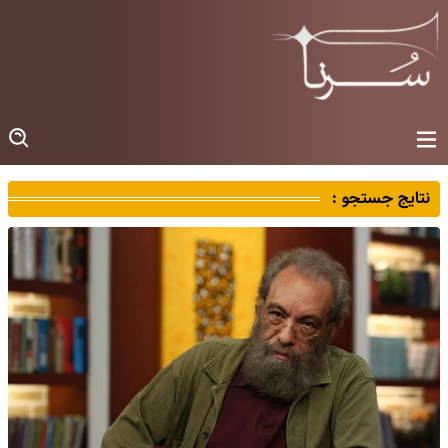
نتایج جستجو :