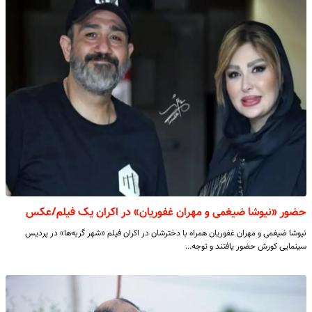
حضور «نیوشا ضیغمی و مهران غفوریان» در اکران یک فیلم/عکس
نیوشا ضیغمی و مهران غفوریان همراه با دخترشان در اکران فیلم «شهر گربه‌ها» در پردیس
سینمایی کورش حضور یافتند و توجه…