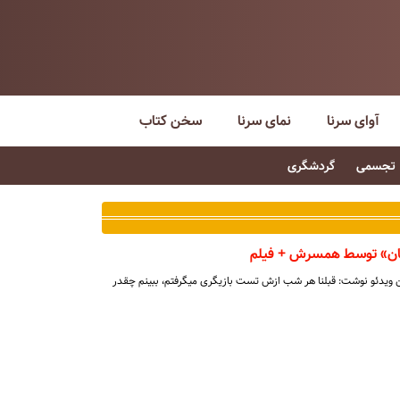
آوای سرنا
نمای سرنا
سخن کتاب
تجسمی
گردشگری
یان» توسط همسرش + فیلم
ین ویدئو نوشت: قبلنا هر شب ازش تست بازیگری میگرفتم، ببینم چقدر