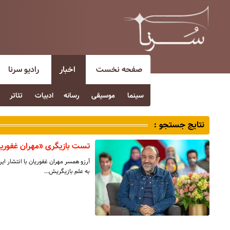
صفحه نخست
اخبار
رادیو سرنا
سینما
موسیقی
رسانه
ادبیات
تئاتر
نتایج جستجو :
تست بازیگری «مهران غفور
آرزو همسر مهران غفوریان با انتشار ا
به علم بازیگریش…