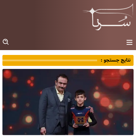
نتایج جستجو :