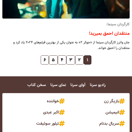
کارگردان سینما:
منتقدان احمق بمیرید!
جان واترز کارگردان سینما از «جوکر ۲» به عنوان یکی از بهترین فیلم‌های ۲۰۲۴ یاد کرد و
منتقدان را احمق خواند.
۶
۵
۴
۳
۲
۱
رادیو سرنا
آوای سرنا
نمای سرنا
سخن کتاب
بازیگر زن
خواننده
انیمیشن
اکبر عبدی
سریال بدنام
تیلور سوئیفت