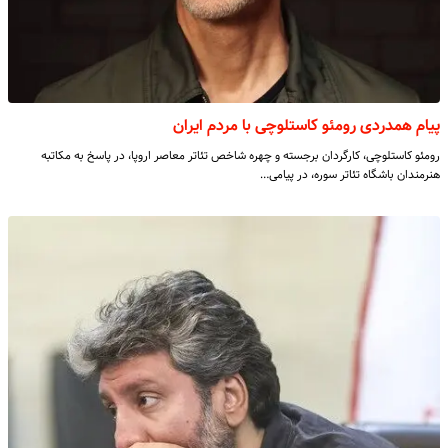
پیام همدردی رومئو کاستلوچی با مردم ایران
رومئو کاستلوچی، کارگردان برجسته و چهره شاخص تئاتر معاصر اروپا، در پاسخ به مکاتبه
هنرمندان باشگاه تئاتر سوره، در پیامی…