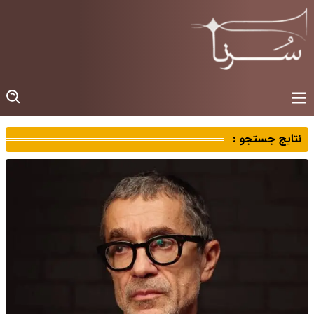
نتایج جستجو :