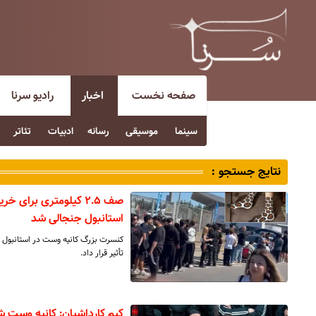
صفحه نخست
اخبار
رادیو سرنا
سینما
موسیقی
رسانه
ادبیات
تئاتر
نتایج جستجو :
صف ۲.۵ کیلومتری برای
استانبول جنجالی شد
کنسرت بزرگ کانیه وست در استانبول ت
تأثیر قرار داد.
کیم کارداشیان: کانیه وست شو