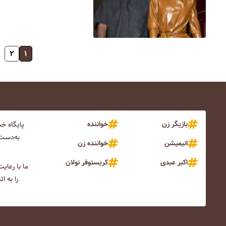
۲
۱
بازیگر زن
خواننده
پایگاه خ
به‌دست 
انیمیشن
خواننده زن
اکبر عبدی
کریستوفر نولان
ما با رعای
را به ا