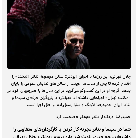
جلال تهرانی، این روزها با اجرای «بونکر» سالن مجموعه تئاتر «لبخند» را
افتتاح کرده تا پس از مدت‌ها، غیبت از سالن‌های نمایش عمومی را پایان
بدهد. گرچه او در این گفت‌وگو می‌گوید در این سال‌ها با هنرجویان خود در
«مکتب تهران» اجراهایی داشته اما «بونکر» با بازیگران حرفه‌ای سینما و
تئاتر ایران، حمیدرضا آذرنگ و سارا رسول‌زاده در حال اجرا است.
حمیدرضا آذرنگ از تئاتر «بونکر » صحبت کرد:
شما در سینما و تئاتر تجربه کار کردن با کارگردان‌های متفاوتی را
داشته‌اید. چه چیزی باعث شد وارد پروژه «بونکر» جلال تهرانی