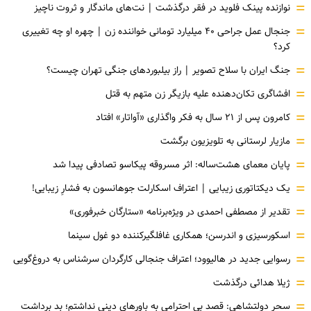
=
نوازنده پینک فلوید در فقر درگذشت | نت‌های ماندگار و ثروت ناچیز
=
جنجال عمل جراحی ۴۰ میلیارد تومانی خواننده زن | چهره او چه تغییری
کرد؟
=
جنگ ایران با سلاح تصویر | راز بیلبوردهای جنگی تهران چیست؟
=
افشاگری‌ تکان‌دهنده علیه بازیگر زن متهم به قتل
=
کامرون پس از ۲۱ سال به فکر واگذاری «آواتار» افتاد
=
مازیار لرستانی به تلویزیون برگشت
=
پایان معمای هشت‌ساله: اثر مسروقه پیکاسو تصادفی پیدا شد
=
یک دیکتاتوری زیبایی | اعتراف اسکارلت جوهانسون به فشارِ زیبایی!
=
تقدیر از مصطفی احمدی در ویژه‌برنامه «ستارگان خبرفوری»
=
اسکورسیزی و اندرسن؛ همکاری غافلگیرکننده دو غول سینما
=
رسوایی جدید در هالیوود؛ اعتراف جنجالی کارگردان سرشناس به دروغ‌گویی
=
ژیلا هدائی درگذشت
=
سحر دولتشاهی: قصد بی احترامی به باورهای دینی نداشتم؛ بد برداشت