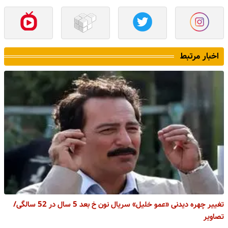
اخبار مرتبط
تغییر چهره دیدنی «عمو خلیل» سریال نون خ بعد 5 سال در 52 سالگی/
تصاویر