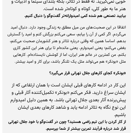
خوبی نمی‌گیرید. نه فقط در تئاتر، بلکه بلندای سینما و ادبیات و
هنر ما به‌ طور کلی، کوتاه و کوتاه‌تر شده است.
بیایید تصنعی هم شده کمی امیدوارانه‌تر گفت‌وگو را دنبال کنیم.
اتفاقا در این صحبت‌های من میل مطلق به زندگی وجود دارد. دنبال امید
می‌گردم. اگر کمی از آن را بیابم، سعی می‌کنم بزرگش کنم و امید را گسترش
بدهم. اساسا همین که وقتی درباره تئاتر و هنر کشورمان صحبت می‌کنم،
بغض می‌کنم؛ یعنی امیدوارم. یعنی مانده‌ام تا برای هنر این کشور کاری
بکنم. من کمترین در عالم هنر ایران، اما از کوشش نایستاده‌ام. کارهایی
مثل «بونکر» هم می‌تواند مثل یک تلنگر باشد، برای کار و امید بیشتر.
«بونکر» کجای کارهای جلال تهرانی قرار می‌گیرد؟
این کار در ادامه کارهای قبلی ایشان است با همان ارتفاعی که از
ایشان سراغ دارید. فکر می‌کنم «بونکر» تکمیل‌کننده آثار قبلی و
پیش‌برنده آثار بعدی جلال تهرانی باشد. به همین دلیل امیدوارم
این نوع نگاه به تئاتر ادامه یابد و شاهد کارهای بعدی ایشان
باشیم.
از کار کردن با این تیم راضی هستید؟ چون در گفت‌وگو با خود جلال تهرانی
قرار شد درباره فرآیند تمرین بیشتر از شما بپرسیم.