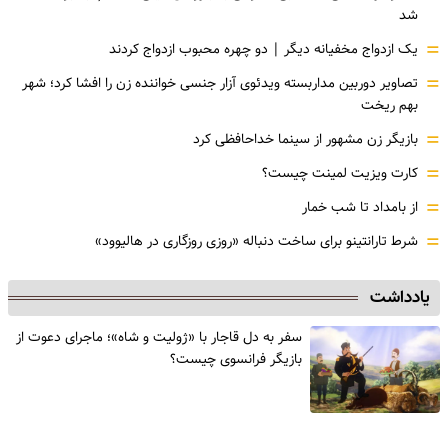
شد
=
یک ازدواج مخفیانه دیگر | دو چهره محبوب ازدواج کردند
=
تصاویر دوربین مداربسته ویدئوی آزار جنسی خواننده زن را افشا کرد؛ شهر
بهم ریخت
=
بازیگر زن مشهور از سینما خداحافظی کرد
=
کارت ویزیت لمینت چیست؟
=
از بامداد تا شب خمار
=
شرط تارانتینو برای ساخت دنباله «روزی روزگاری در هالیوود»
یادداشت
سفر به دل قاجار با «ژولیت و شاه»؛ ماجرای دعوت از
‌بازیگر فرانسوی چیست؟