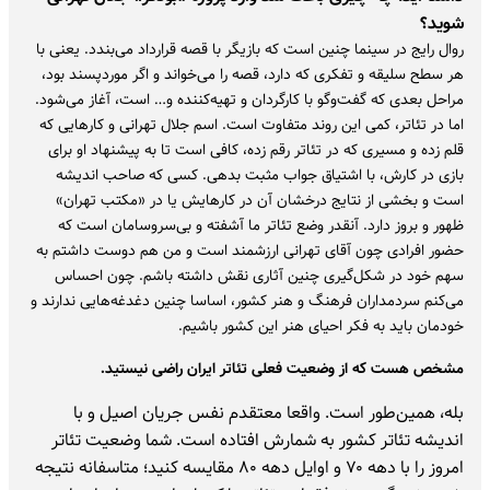
شوید؟
روال رایج در سینما چنین است که بازیگر با قصه قرارداد می‌بندد. یعنی با
هر سطح سلیقه و تفکری که دارد، قصه را می‌خواند و اگر موردپسند بود،
مراحل بعدی که گفت‌وگو با کارگردان و تهیه‌کننده‌ و… است، آغاز می‌شود.
اما در تئاتر، کمی این روند متفاوت است. اسم جلال تهرانی و کارهایی که
قلم زده و مسیری که در تئاتر‌ رقم زده، کافی است تا به پیشنهاد او برای
بازی در کارش، با اشتیاق جواب مثبت بدهی. کسی که صاحب اندیشه
است و بخشی از نتایج درخشان آن در کارهایش یا در «مکتب تهران»
ظهور و بروز دارد. آنقدر وضع تئاتر ما آشفته و بی‌سروسامان است که
حضور افرادی چون آقای تهرانی ارزشمند است و من هم دوست داشتم به
سهم خود در شکل‌گیری چنین آثاری نقش داشته باشم. چون احساس
می‌کنم سردمداران فرهنگ و هنر کشور، اساسا چنین دغدغه‌هایی ندارند و
خودمان باید به فکر احیای هنر این کشور باشیم.
مشخص هست که از وضعیت فعلی تئاتر ایران راضی نیستید.
بله، همین‌طور است. واقعا معتقدم نفس جریان اصیل و با
اندیشه تئاتر کشور به شمارش افتاده است. شما وضعیت تئاتر
امروز را با دهه ۷۰ و اوایل دهه ۸۰ مقایسه کنید؛ متاسفانه نتیجه