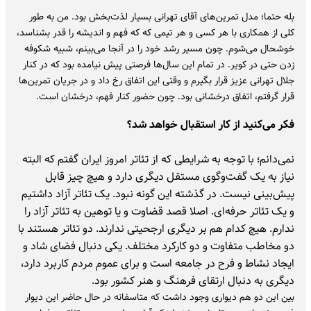
بله حتما؛ مدل تمرین‌های آقای تهرانی بسیار لذت‌بخش بود. من به ‌طور
کلی از همکاری با هر کسی و هر تیمی که که فهم و اندیشه را قدر بشناسد،
خوشحال می‌شوم. چون مسیر رشد خود را در آنجا می‌بینم، شبیه شکوفه
زدن حتی در کویر. در تمام این سال‌ها فرصتی پیش نیامده بود که در کنار
جلال تهرانی عزیز قرار بگیرم و وقتی این اتفاق رخ داد و در جریان تمرین‌ها
قرار گرفتم، اتفاق درخشانی بود. چون حضور کنار فهم، درخشان است.
فکر می‌کنید از کار استقبال خواهد شد؟
نمی‌دانم؛ با توجه به شرایطی که از تئاتر امروز ایران گفتم که البته
نیاز به یک گفت‌وگوی مستقل دیگری دارد و هیچ چیز قابل
پیش‌بینی نیست. در گذشته این گونه نبود. یک تئاتر آزاد داشتیم
و یک تئاتر حرفه‌ای. اصلا قصد قضاوت و یا توهین به تئاتر آزاد را
ندارم. هیچ کدام هم بر دیگری ارجحیتی ندارند. دو تئاتر هستند با
دو مخاطب متفاوت و دو کارکرد مختلف. یکی دنبال فضای شاد و
ایجاد نشاط و فرح در جامعه است و برای عموم مردم کاربرد دارد،
دیگری به دنبال ارتقای فرهنگ و هنر کشور بود.
بین این دو هم دیواری وجود داشت که متاسفانه در حال حاضر این دیوار