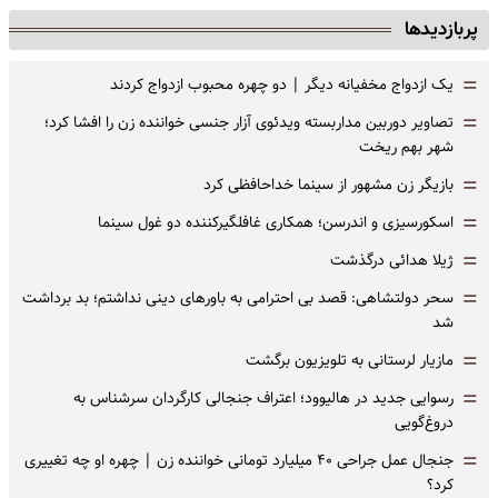
پربازدیدها
=
یک ازدواج مخفیانه دیگر | دو چهره محبوب ازدواج کردند
=
تصاویر دوربین مداربسته ویدئوی آزار جنسی خواننده زن را افشا کرد؛
شهر بهم ریخت
=
بازیگر زن مشهور از سینما خداحافظی کرد
=
اسکورسیزی و اندرسن؛ همکاری غافلگیرکننده دو غول سینما
=
ژیلا هدائی درگذشت
=
سحر دولتشاهی: قصد بی احترامی به باورهای دینی نداشتم؛ بد برداشت
شد
=
مازیار لرستانی به تلویزیون برگشت
=
رسوایی جدید در هالیوود؛ اعتراف جنجالی کارگردان سرشناس به
دروغ‌گویی
=
جنجال عمل جراحی ۴۰ میلیارد تومانی خواننده زن | چهره او چه تغییری
کرد؟