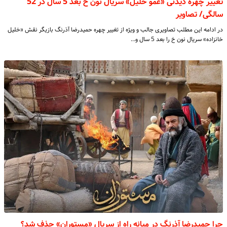
تغییر چهره دیدنی «عمو خلیل» سریال نون خ بعد 5 سال در 52
سالگی/ تصاویر
در ادامه این مطلب تصاویری جالب و ویژه از تغییر چهره حمیدرضا آذرنگ بازیگر نقش «خلیل
خانزاده» سریال نون خ را بعد 5 سال و…
چرا حمیدرضا آذرنگ در میانه راه از سریال «مستوران» حذف شد؟