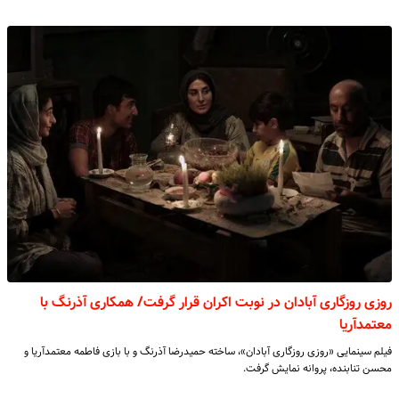
روزی روزگاری آبادان در نوبت اکران قرار گرفت/ همکاری آذرنگ با
معتمدآریا
فیلم سینمایی «روزی روزگاری آبادان»، ساخته حمیدرضا آذرنگ و با بازی فاطمه معتمدآریا و
محسن تنابنده، پروانه نمایش گرفت.