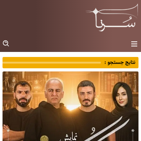
نتایج جستجو :