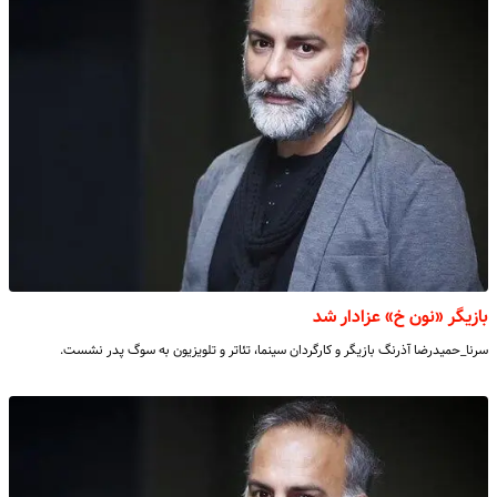
بازیگر «نون خ» عزادار شد
سرنا_حمیدرضا آذرنگ بازیگر و کارگردان سینما، تئاتر و تلویزیون به سوگ پدر نشست.