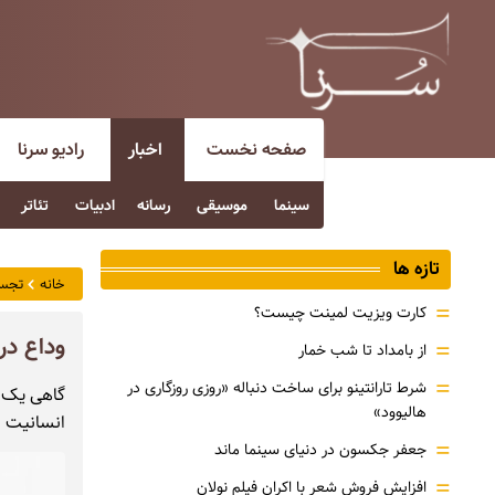
صفحه نخست
اخبار
رادیو سرنا
سینما
موسیقی
رسانه
ادبیات
تئاتر
تازه ها
خانه
تجس
=
کارت ویزیت لمینت چیست؟
وداع در 
=
از بامداد تا شب خمار
=
شرط تارانتینو برای ساخت دنباله «روزی روزگاری در
گاهی یک «
هالیوود»
انسانیت ب
=
جعفر جکسون در دنیای سینما ماند
=
افزایش فروش شعر با اکران فیلم نولان