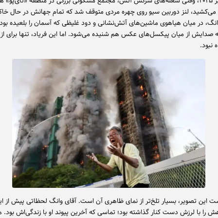
در ۲۶ نوامبر ۲۰۲۵، وقتی شعله‌های سرکش آتش، مجتمع مسکونی بزرگی در منطقه «تای‌پو»
 می‌کشید، لنز دوربین سیو روی چهره مردی متوقف شد که تمام جهانش در حال خ
وانگ، در میان هیاهوی ماشین‌های آتش‌نشانی و دود غلیظی که آسمان را بلعیده بود،
 صدایش از میان پیکسل‌های عکس هم شنیده می‌شود. اما این فریاد، تنها برای ا
 نبود.
 این تصویر، بسیار تلخ‌تر از نمای ظاهری آن است. آقای وانگ لحظاتی پیش از ای
ش را با لرزش دست کنار گذاشته بود؛ تماسی که آخرین پیوند او با زندگی‌اش بود. ه