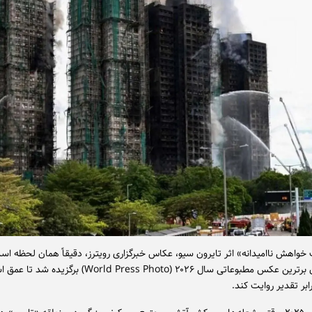
اهش ناامیدانه» اثر تایرون سیو، عکاس خبرگزاری رویترز، دقیقاً همان لحظه اس
که به عنوان برترین عکس مطبوعاتی سال ۲۰۲۶ (World Press Photo) برگ
رابر تقدیر روایت کند.