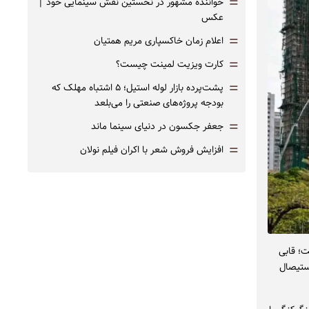
=
خواننده مشهور در نخستین نقش سینمایی خود |‌
عکس
=
اعلام زمان خاکسپاری مریم همتیان
=
کارت ویزیت لمینت چیست؟
=
پشت‌پرده بازار لوله استیل؛ ۵ اشتباه مهلک که
بودجه پروژه‌های صنعتی را می‌بلعد
=
جعفر جکسون در دنیای سینما ماند
=
افزایش فروش شعر با اکران فیلم نولان
ت؛ قابی
زیده شد تا عمق استیصال