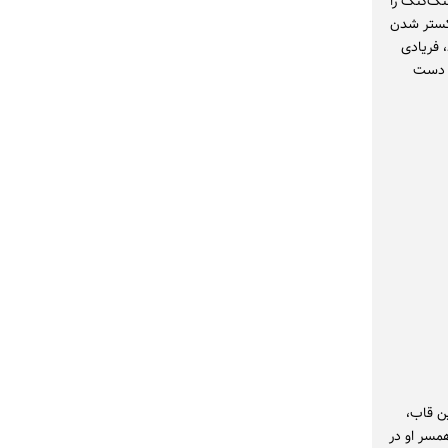
 هنگ‌کنگ را
اکستر شدن
 فریادی
ز دست
ن قاب،
مسر او در