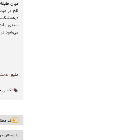
میان طبقات
تلخ در میا
درهم‌شکستگ
سندی ماندگ
می‌شود در 
منبع:
همشه
عکاسی 
کد مطلب: ۷
با دوستان خو