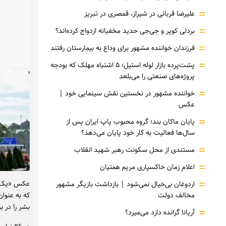
=
علیرضا قربانی در شیراز، قمصری در تبریز
=
بردلی کوپر و جی‌جی حدید مخفیانه ازدواج کرده‌اند؟
=
فرزندان خواننده مشهور برای وداع به بیمارستان رفتند
=
پشت‌پرده بازار لوله استیل؛ ۵ اشتباه مهلک که بودجه
پروژه‌های صنعتی را می‌بلعد
=
خواننده مشهور در نخستین نقش سینمایی خود |‌
عکس
=
پایان ماکان بند؛ گروه محبوب پاپ ایران پس از
سال‌ها فعالیت به کار خود پایان می‌دهد؟
=
مستندی از محل سکونت رهبر شهید انقلاب
=
اعلام زمان خاکسپاری مریم همتیان
=
عکس «یک خو
اردوغان بی‌خیال نمی‌شود | بازداشت بازیگر مشهور
مخالف دولت
بشر را در ب
=
آریانا گرانده دارد می‌میرد؟