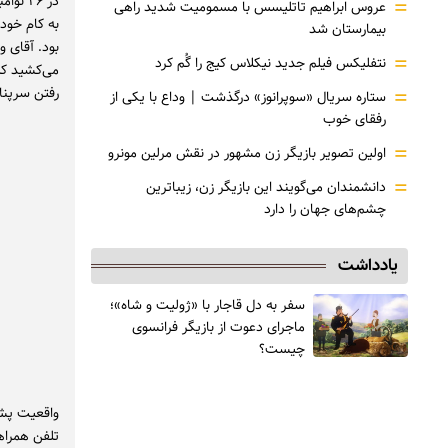
=
عروس ابراهیم تاتلیسس با مسمومیت شدید راهی
به کام خود
بیمارستان شد
بود. آقای 
=
نتفلیکس فیلم جدید نیکلاس کیج را گُم کرد
می‌کشید که
=
رفتن سرپناه
ستاره سریال «سوپرانوز» درگذشت | وداع با یکی از
رفقای خوب
=
اولین تصویر بازیگر زن مشهور در نقش مرلین مونرو
=
دانشمندان می‌گویند این بازیگر زن، زیباترین
چشم‌های جهان را دارد
یادداشت
سفر به دل قاجار با «ژولیت و شاه»؛
ماجرای دعوت از ‌بازیگر فرانسوی
چیست؟
واقعیت پشت
تلفن همراه