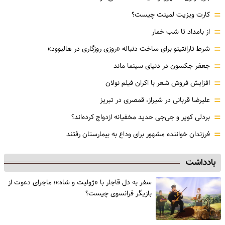
=
کارت ویزیت لمینت چیست؟
=
از بامداد تا شب خمار
=
شرط تارانتینو برای ساخت دنباله «روزی روزگاری در هالیوود»
=
جعفر جکسون در دنیای سینما ماند
=
افزایش فروش شعر با اکران فیلم نولان
=
علیرضا قربانی در شیراز، قمصری در تبریز
=
بردلی کوپر و جی‌جی حدید مخفیانه ازدواج کرده‌اند؟
=
فرزندان خواننده مشهور برای وداع به بیمارستان رفتند
یادداشت
سفر به دل قاجار با «ژولیت و شاه»؛ ماجرای دعوت از
‌بازیگر فرانسوی چیست؟