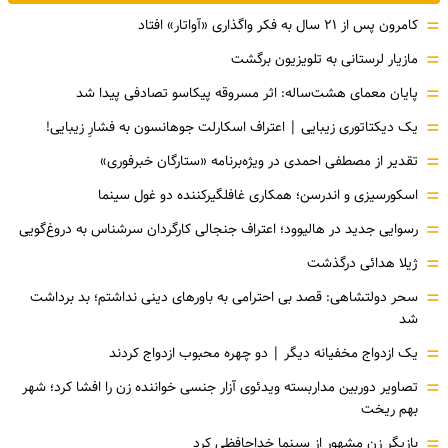
=
کامرون پس از ۲۱ سال به فکر واگذاری «آواتار» افتاد
=
مازیار لرستانی به تلویزیون برگشت
=
پایان معمای هشت‌ساله: اثر مسروقه پیکاسو تصادفی پیدا شد
=
یک دیکتاتوری زیبایی | اعتراف اسکارلت جوهانسون به فشارِ زیبایی!
=
تقدیر از مصطفی احمدی در ویژه‌برنامه «ستارگان خبرفوری»
=
اسکورسیزی و اندرسن؛ همکاری غافلگیرکننده دو غول سینما
=
رسوایی جدید در هالیوود؛ اعتراف جنجالی کارگردان سرشناس به دروغ‌گویی
=
ژیلا هدائی درگذشت
=
سحر دولتشاهی: قصد بی احترامی به باورهای دینی نداشتم؛ بد برداشت
شد
=
یک ازدواج مخفیانه دیگر | دو چهره محبوب ازدواج کردند
=
تصاویر دوربین مداربسته ویدئوی آزار جنسی خواننده زن را افشا کرد؛ شهر
بهم ریخت
=
بازیگر زن مشهور از سینما خداحافظی کرد