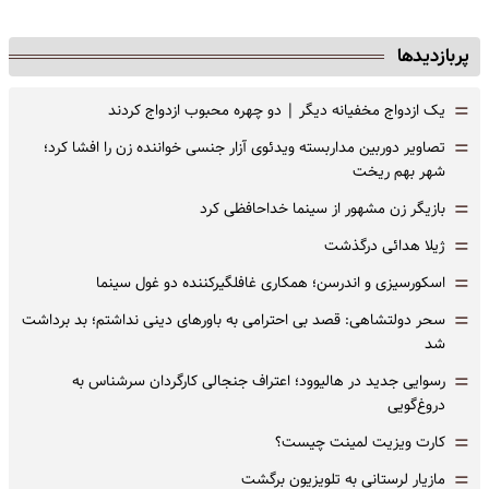
پربازدیدها
=
یک ازدواج مخفیانه دیگر | دو چهره محبوب ازدواج کردند
=
تصاویر دوربین مداربسته ویدئوی آزار جنسی خواننده زن را افشا کرد؛
شهر بهم ریخت
=
بازیگر زن مشهور از سینما خداحافظی کرد
=
ژیلا هدائی درگذشت
=
اسکورسیزی و اندرسن؛ همکاری غافلگیرکننده دو غول سینما
=
سحر دولتشاهی: قصد بی احترامی به باورهای دینی نداشتم؛ بد برداشت
شد
=
رسوایی جدید در هالیوود؛ اعتراف جنجالی کارگردان سرشناس به
دروغ‌گویی
=
کارت ویزیت لمینت چیست؟
=
مازیار لرستانی به تلویزیون برگشت