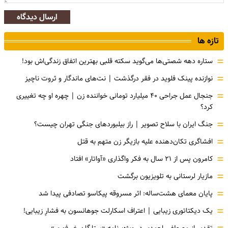
ارسال دیدگاه
تازه ها
=
ستاره دهه شصتی‌ها می‌گوید سکته قلبی بهترین اتفاق زندگی‌اش بود!
=
نوازنده پینک فلوید در فقر درگذشت | نت‌های ماندگار و ثروت ناچیز
=
جنجال عمل جراحی ۴۰ میلیارد تومانی خواننده زن | چهره او چه تغییری
کرد؟
=
جنگ ایران با سلاح تصویر | راز بیلبوردهای جنگی تهران چیست؟
=
افشاگری‌ تکان‌دهنده علیه بازیگر زن متهم به قتل
=
کامرون پس از ۲۱ سال به فکر واگذاری «آواتار» افتاد
=
مازیار لرستانی به تلویزیون برگشت
=
پایان معمای هشت‌ساله: اثر مسروقه پیکاسو تصادفی پیدا شد
=
یک دیکتاتوری زیبایی | اعتراف اسکارلت جوهانسون به فشارِ زیبایی!
تقدیر از مصطفی احمدی در ویژه‌برنامه «ستارگان خبرفوری»