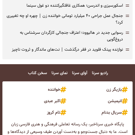
=
اسکورسیزی و اندرسن؛ همکاری غافلگیرکننده دو غول سینما
=
جنجال عمل جراحی ۴۰ میلیارد تومانی خواننده زن | چهره او چه تغییری
کرد؟
=
رسوایی جدید در هالیوود؛ اعتراف جنجالی کارگردان سرشناس به
دروغ‌گویی
=
نوازنده پینک فلوید در فقر درگذشت | نت‌های ماندگار و ثروت ناچیز
رادیو سرنا
آوای سرنا
نمای سرنا
سخن کتاب
بازیگر زن
خواننده
انیمیشن
اکبر عبدی
سریال بدنام
تام کروز
پایگاه خبری سرناخبر، یک رسانه تعاملی فرهنگی و هنری فارسی زبان
است. ما به دنبال جست‌و‌جو و به‌دست آوردن طیف وسیعی از دیدگاه‌ها و