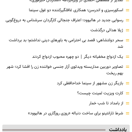
=
=
اسکورسیزی و اندرسن؛ همکاری غافلگیرکننده دو غول سینما
=
رسوایی جدید در هالیوود؛ اعتراف جنجالی کارگردان سرشناس به دروغ‌گویی
=
ژیلا هدائی درگذشت
=
سحر دولتشاهی: قصد بی احترامی به باورهای دینی نداشتم؛ بد برداشت
شد
=
یک ازدواج مخفیانه دیگر | دو چهره محبوب ازدواج کردند
=
تصاویر دوربین مداربسته ویدئوی آزار جنسی خواننده زن را افشا کرد؛ شهر
بهم ریخت
=
بازیگر زن مشهور از سینما خداحافظی کرد
=
کارت ویزیت لمینت چیست؟
=
از بامداد تا شب خمار
=
شرط تارانتینو برای ساخت دنباله «روزی روزگاری در هالیوود»
یادداشت