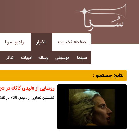
صفحه نخست
اخبار
رادیو سرنا
سینما
موسیقی
رسانه
ادبیات
تئاتر
نتایج جستجو :
رونمایی از «لیدی گاگا» در «جوک
نخستین تصاویر از «لیدی گاگا» در نق