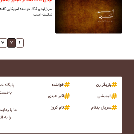
سرنا_لیدی گاگا، خواننده آمریکایی گف
شکسته است.
۳
۲
۱
بازیگر زن
خواننده
پایگاه خ
به‌دست 
انیمیشن
اکبر عبدی
سریال بدنام
تام کروز
ما با رعای
را به ا