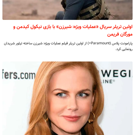
اولین تریلر سریال «عملیات ویژه: شیرزن» با بازی نیکول کیدمن و
مورگان فریمن
پارامونت پلاس (Paramount+) از اولین تریلر فیلم عملیات ویژه: شیرزن ساخته تیلور شریدان
رونمایی کرد.