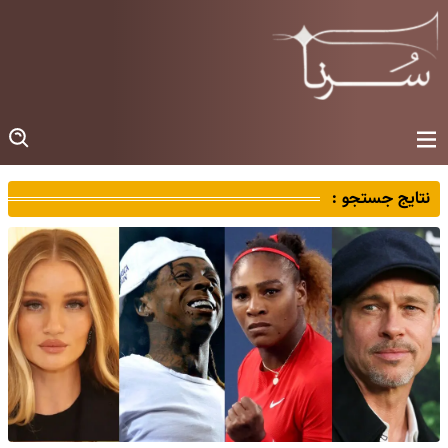
نتایج جستجو :